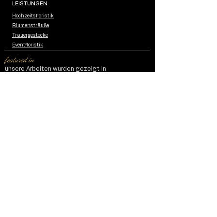
LEISTUNGEN
Hochzeitsfloristik
Blumensträuße
Trauergestecke
Eventfloristik
featured in
unsere Arbeiten wurden gezeigt in
Impressum
Datenschutzerklärung