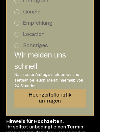
Instagram
Google
Empfehlung
Location
Sonstiges
Wir melden uns 
schnell
Nach eurer Anfrage melden wir uns 
zeitnah bei euch. Meist innerhalb von 
24 Stunden
Hochzeitsfloristik
anfragen
Hinweis für Hochzeiten:
Ihr solltet unbedingt einen Termin
vereinbaren, damit wir uns auch für
Euch Zeit nehmen können.