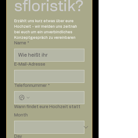
sfloristik?
Erzählt uns kurz etwas über eure 
Hochzeit - wir melden uns zeitnah 
bei euch um ein unverbindliches 
Konzeptgespräch zu vereinbaren
Name
*
E-Mail-Adresse
Telefonnummer
*
Wann findet eure Hochzeit statt
Month
Day