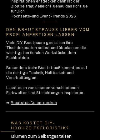
Inspirationen entdecken dann ist der
Blogbeitrag vielleicht genau das richtige
für Dich
Hochzeits-und Event-Trends 2026
DEN BRAUTSTRAUSS LIEBER VOM
PROFI ANFERTIGEN LASSEN
Viele DIY-Brautpaare gestalten ihre
Tischdekoration selbst und überlassen die
wichtigsten floralen Werkstücke dem
Fachbetrieb.
Besonders beim Brautstrauß kommt es auf
die richtige Technik, Haltbarkeit und
Verarbeitung an.
Lasst euch von unseren verschiedenen
Farbwelten und Stilrichtungen inspirieren.
➡️
Brautsträuße entdecken
WAS KOSTET DIY-
HOCHZEITSFLORISTIK?
Blumen zum Selbstgestalten