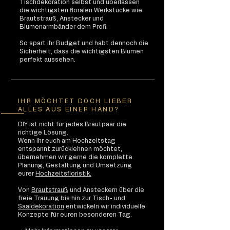
Tischdekoration selbst und überlassen
die wichtigsten floralen Werkstücke wie
Brautstrauß, Anstecker und
Blumenarmbänder dem Profi.
So spart ihr Budget und habt dennoch die
Sicherheit, dass die wichtigsten Blumen
perfekt aussehen.
IHR MÖCHTET DOCH LIEBER
ALLES AUS EINER HAND?
​DIY ist nicht für jedes Brautpaar die
richtige Lösung.
Wenn ihr euch am Hochzeitstag
entspannt zurücklehnen möchtet,
übernehmen wir gerne die komplette
Planung, Gestaltung und Umsetzung
eurer
Hochzeitsfloristik.
Von
Brautstrauß
und Ansteckern über die
freie
Trauung
bis hin zur
Tisch- und
Saaldekoration
entwickeln wir individuelle
Konzepte für euren besonderen Tag.