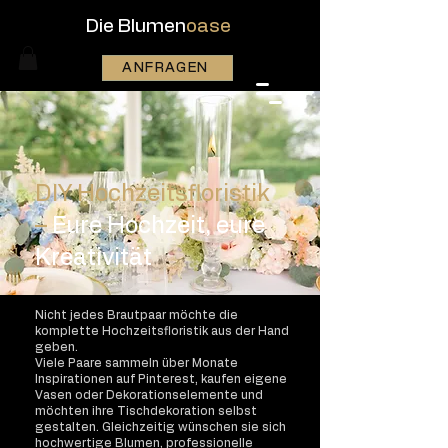
Die Blumen
oase
ANFRAGEN
DIY Hochzeitsfloristik
–
Eure Hochzeit, eure
Kreativität
Nicht jedes Brautpaar möchte die
komplette Hochzeitsfloristik aus der Hand
geben.
Viele Paare sammeln über Monate
Inspirationen auf Pinterest, kaufen eigene
Vasen oder Dekorationselemente und
möchten ihre Tischdekoration selbst
gestalten. Gleichzeitig wünschen sie sich
hochwertige Blumen, professionelle