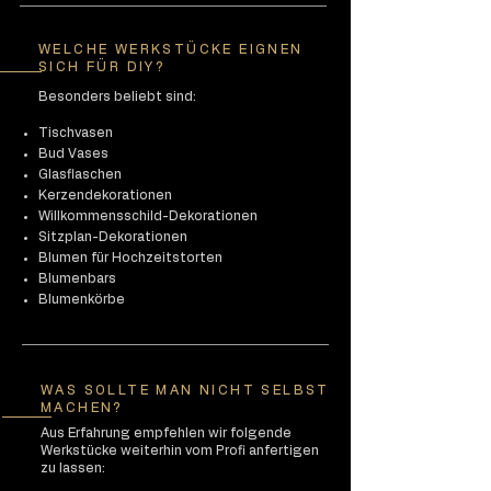
WELCHE WERKSTÜCKE EIGNEN
SICH FÜR DIY?
Besonders beliebt sind:
Tischvasen
Bud Vases
Glasflaschen
Kerzendekorationen
Willkommensschild-Dekorationen
Sitzplan-Dekorationen
Blumen für Hochzeitstorten
Blumenbars
Blumenkörbe
WAS SOLLTE MAN NICHT SELBST
MACHEN?
Aus Erfahrung empfehlen wir folgende
Werkstücke weiterhin vom Profi anfertigen
zu lassen: