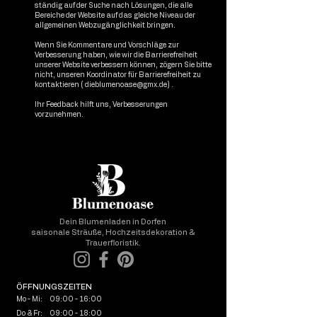
ständig auf der Suche nach Lösungen, die alle
Bereiche der Website auf das gleiche Niveau der
allgemeinen Webzugänglichkeit bringen.
Wenn Sie Kommentare und Vorschläge zur
Verbesserung haben, wie wir die Barrierefreiheit
unserer Website verbessern können, zögern Sie bitte
nicht, unseren Koordinator für Barrierefreiheit zu
kontaktieren (
dieblumenoase@gmx.de
) .
Ihr Feedback hilft uns, Verbesserungen
vorzunehmen.
Dein Blumenladen in Dorfen
saisonale Sträuße, Hochzeitsdekoration &
Trauerfloristik.
ÖFFNUNGSZEITEN
Mo - Mi: 09:00 - 16:00
Do & Fr: 09:00 - 18:00