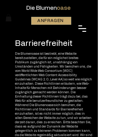
Die Blumen
oase
ANFRAGEN
Barrierefreiheit
Die Blumenoase ist bestrebt, eine Website
bereitzustellen, die für ein möglichst breites
Publikum zugänglich ist, unabhängig von
Umständen und Fähigkeiten. Wir bemühen uns, die
vom World Wide Web Consortium (W3C)
veröffentlichten Web Content Accessibility
Guidelines (WCAG 2.0, Level AA) so weit wie möglich
einzuhalten. Diese Richtlinien erläutern, wie Web-
Inhalte für Menschen mit Behinderungen besser
zugänglich gemacht werden können. Die
Einhaltung dieser Richtlinien trägt dazu bei, das
Web für alle benutzerfreundlicher zu gestalten.
Während Die Blumenoase sich bemühen, die
Richtlinien und Standards für Barrierefreiheit
einzuhalten, ist es nicht immer möglich, dies in
allen Bereichen der Website zu tun, und wir arbeiten
derzeit daran, dies zu erreichen. Bitte beachten Sie,
dass es aufgrund der Dynamik der Website
gelegentlich zu kleineren Problemen kommen kann,
da die Website regelmäßig aktualisiert wird. Wir sind