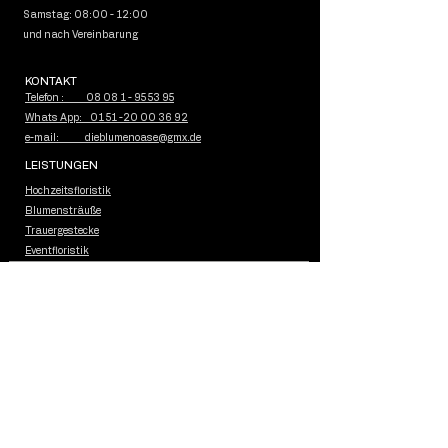
Samstag: 08:00 - 12:00
und nach Vereinbarung
KONTAKT
Telefon : 08 08 1 - 95 53 95
Whats App: 01 51 -20 00 36 92
e-mail: dieblumenoase@gmx.de
LEISTUNGEN
Hochzeitsfloristik
Blumensträuße
Trauergestecke
Eventfloristik
featured in
unsere Arbeiten wurden gezeigt in