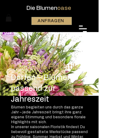
Die Blumen
oase
ANFRAGEN
Saisonale Floristik
in
Dorfen – Blumen
passend zur
Jahreszeit
Blumen begleiten uns durch das ganze
Jahr – jede Jahreszeit bringt ihre ganz
eigene Stimmung und besondere florale
Highlights mit sich.
In unserer saisonalen Floristik findest Du
liebevoll gestaltete Werkstücke passend
zu Frühling, Sommer, Herbst und Winter.