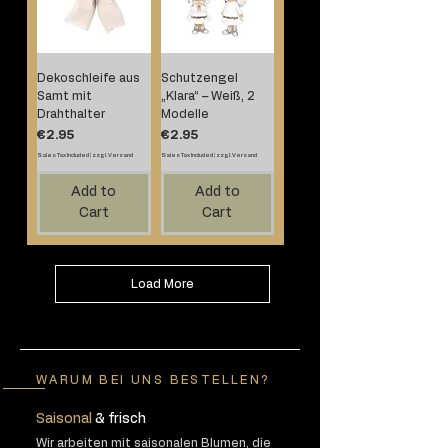
Dekoschleife aus
Schutzengel
Samt mit
„Klara“ – Weiß, 2
Drahthalter
Modelle
Price
Price
€2.95
€2.95
Sales Tax Included
|
zzgl.Versand
Sales Tax Included
|
zzgl.Versand
Add to
Add to
Cart
Cart
Load More
WARUM BEI UNS BESTELLEN?
Saisonal
& frisch
Wir arbeiten mit saisonalen Blumen, die