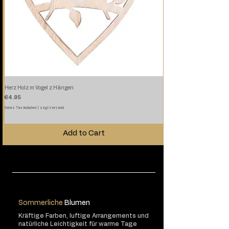
Herz Holz m Vogel z Hängen
Price
€4.95
Sales Tax Included
|
zzgl.Versand
Add to Cart
Sommerliche
Blumen
Kräftige Farben, luftige Arrangements und
natürliche Leichtigkeit für warme Tage