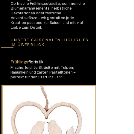
Ob frische Frühlingssträuße, sommerliche
Blumenarrangements, herbstliche
Dekorationen oder festliche
Adventskränze – wir gestalten jede
Kreation passend zur Saison und mit viel
Liebe zum Detail.
UNSERE SAISONALEN HIGLIGHTS
IM ÜBERBLICK
Frühlings
floristik
Frische, leichte Sträuße mit Tulpen,
Ranunkeln und zarten Pastelltönen –
perfekt für den Start ins Jahr.