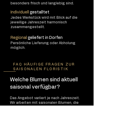
besonders frisch und langlebig sind.
Individuell
gestalltet
Jedes Werkstück wird mit Blick auf die
jeweilige Jahreszeit harmonisch
zusammengestellt.
Regional
geliefert in Dorfen
Persönliche Lieferung oder Abholung
möglich.
FAQ HÄUFIGE FRAGEN ZUR
SAISONALEN FLORISTIK
Welche Blumen sind aktuell
saisonal verfügbar?
Das Angebot variiert je nach Jahreszeit.
Wir arbeiten mit saisonalen Blumen, die
besonders frisch und langlebig sind.
Kann ich saisonale Blumen
online bestellen?