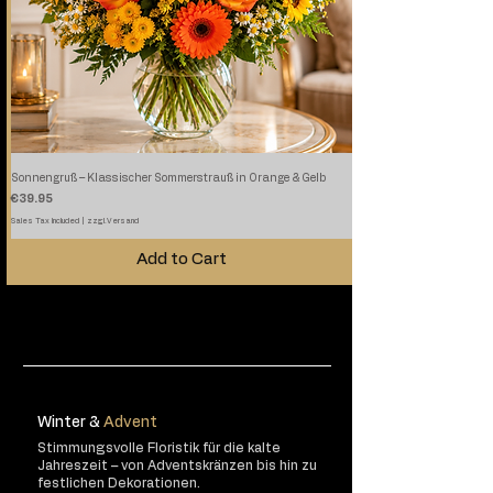
Sonnengruß – Klassischer Sommerstrauß in Orange & Gelb
Sonnengruß – Klassischer Sommerstrauß in Orange & Gelb
Price
€39.95
Price
€39.95
Sales Tax Included
|
zzgl.Versand
Sales Tax Included
|
zzgl.Versand
Add to Cart
Add to Cart
Winter &
Advent
Stimmungsvolle Floristik für die kalte
Jahreszeit – von Adventskränzen bis hin zu
festlichen Dekorationen.