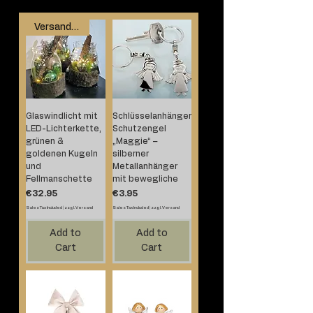
Versand ab 24.11.
Glaswindlicht mit
Schlüsselanhänger
LED-Lichterkette,
Schutzengel
grünen &
„Maggie“ –
goldenen Kugeln
silberner
und
Metallanhänger
Fellmanschette
mit bewegliche
Price
Price
€32.95
€3.95
Sales Tax Included
|
zzgl.Versand
Sales Tax Included
|
zzgl.Versand
Add to
Add to
Cart
Cart