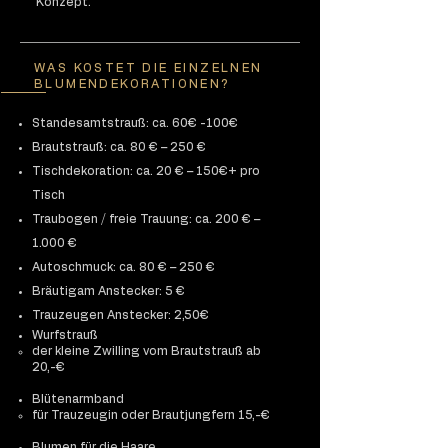
Konzept.
WAS KOSTET DIE EINZELNEN
BLUMENDEKORATIONEN?
Standesamtstrauß: ca. 60€ -100€
Brautstrauß: ca. 80 € – 250 €
Tischdekoration: ca. 20 € – 150€+ pro
Tisch
Traubogen / freie Trauung: ca. 200 € –
1.000 €
Autoschmuck: ca. 80 € – 250 €
Bräutigam Anstecker: 5 €
Trauzeugen Anstecker: 2,50€
​Wurfstrauß
der kleine Zwilling vom Brautstrauß ab
20,-€
Blütenarmband
für Trauzeugin oder Brautjungfern 15,-€
Blumen für die Haare