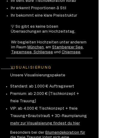
Ihr seht eure Tischdekoration vorab
Ihr erkennt Proportionen & Stil
Ihr bekommt eine klare Preisstruktur
💡 So gibt es keine bösen
Überraschungen am Hochzeitstag.
Wir begleiten Hochzeiten unter anderem
im Raum
München
, am
Starnberger See
,
Tegernsee, Schliersee
und
Chiemsee
.
VISUALISIERUNG
Unsere Visualisierungspakete
Standard: ab 1.000 € Auftragswert
Premium: ab 2.000 € (Tischkonzept +
freie Trauung)
VIP: ab 4.000 € Tischkonzept + freie
Trauung+Brautstrauß + 3D-Raumplanung
mehr zur Visualisierung findest du hier
Besonders bei der
Blumendekoration für
die freie Trauung
lohnt sich eine