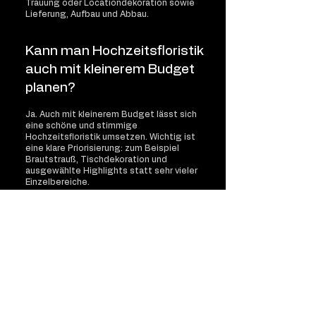
Trauung oder Locationdekoration sowie
Lieferung, Aufbau und Abbau.
Kann man Hochzeitsfloristik
auch mit kleinerem Budget
planen?
Ja. Auch mit kleinerem Budget lässt sich
eine schöne und stimmige
Hochzeitsfloristik umsetzen. Wichtig ist
eine klare Priorisierung: zum Beispiel
Brautstrauß, Tischdekoration und
ausgewählte Highlights statt sehr vieler
Einzelbereiche.
Gibt es bei euch eine
Visualisierung der
Hochzeitsdekoration?
Ja. Ab einem bestimmten Auftragswert
erstellen wir Visualisierungen, damit ihr
vorab sehen könnt, wie eure
Tischdekoration oder euer Raumkonzept