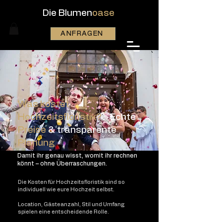
Die Blumen
oase
ANFRAGEN
Was kostet
Hochzeitsfloristik?
– Echte
Preise
& transparente
Planung
Damit ihr genau wisst, womit ihr rechnen
könnt – ohne Überraschungen.
Die Kosten für Hochzeitsfloristik sind so
individuell wie eure Hochzeit selbst.
Location, Gästeanzahl, Stil und Umfang
spielen eine entscheidende Rolle.