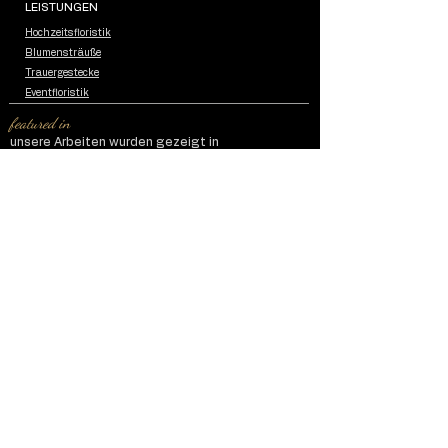
LEISTUNGEN
Hochzeitsfloristik
Blumensträuße
Trauergestecke
Eventfloristik
featured in
unsere Arbeiten wurden gezeigt in
Impressum
Datenschutzerklärung