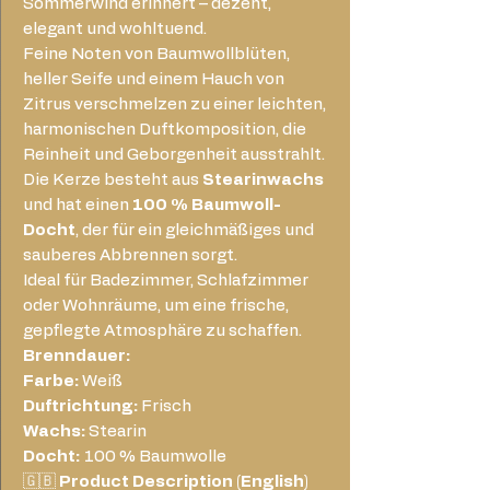
Sommerwind erinnert – dezent,
elegant und wohltuend.
Feine Noten von Baumwollblüten,
heller Seife und einem Hauch von
Zitrus verschmelzen zu einer leichten,
harmonischen Duftkomposition, die
Reinheit und Geborgenheit ausstrahlt.
Die Kerze besteht aus
Stearinwachs
und hat einen
100 % Baumwoll-
Docht
, der für ein gleichmäßiges und
sauberes Abbrennen sorgt.
Ideal für Badezimmer, Schlafzimmer
oder Wohnräume, um eine frische,
gepflegte Atmosphäre zu schaffen.
Brenndauer:
Farbe:
Weiß
Duftrichtung:
Frisch
Wachs:
Stearin
Docht:
100 % Baumwolle
🇬🇧
Product Description (English)