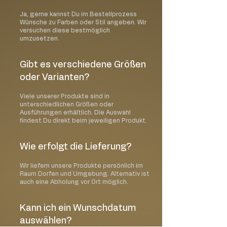
lassen!
Stellen Sie die Kerze nie in die Nähe von
Ja, gerne kannst Du im Bestellprozess
Wünsche zu Farben oder Stil angeben. Wir
Gardinen oder anderen entflammbaren
versuchen diese bestmöglich
Objekten. Es handelt sich um offenes
umzusetzen.
Feuer, daher ist immer besondere
Vorsicht geboten!
Gibt es verschiedene Größen
Halten Sie Kinder und Haustiere von
oder Varianten?
brennenden Kerzen fern!
Viele unserer Produkte sind in
Glaskerzen
unterschiedlichen Größen oder
Nicht verwenden wenn das Glas
Ausführungen erhältlich. Die Auswahl
gesprungen ist oder Schäden aufweist
findest Du direkt beim jeweiligen Produkt.
Achten Sie darauf, dass das Glas einer
brennenden Kerze sehr heiß werden
Wie erfolgt die Lieferung?
kann
Berühren Sie das Glas erst wieder
Wir liefern unsere Produkte persönlich im
nachdem es abgekühlt ist
Raum Dorfen und Umgebung. Alternativ ist
auch eine Abholung vor Ort möglich.
Um ein gleichmäßiges Abbrennen der
Kerze zu gewährleisten, lassen Sie die
Kerze immer mindestens 4 Stunden
Kann ich ein Wunschdatum
brennen. Ein leichter Wachsrückstand
auswählen?
am Rand des Glases ist normal und