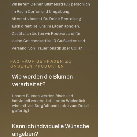
Vermeiden Sie Zugluft bei brennenden
Wir liefern Deinen Blumenstrauß persönlich
Kerzen
im Raum Dorfen und Umgebung.
Lassen Sie brennende Kerzen niemals
Alternativ kannst Du Deine Bestellung
unbeaufsichtigt
auch direkt bei uns im Laden abholen.
Halten Sie die Kerze zu jeder Zeit in
Zusätzlich bieten wir Postversand für
Sichtweite
kleine Geschenkartikel & Grußkarten und
Bewahren Sie Streichhölzer und
Feuerzeuge außerhalb der Reichweite
Versand von Trauerfloristik über GO! an.
von Kinder auf
Zeigen Sie jedem in der Familie,
FAQ HÄUFIGE FRAGEN ZU
UNSEREN PRODUKTEN
insbesondere Kindern, den
verantwortungsbewussten Umgang
Wie werden die Blumen
mit Kerzen
verarbeitet?
Piktogramme / Gefahrenhinweise
Unsere Blumen werden frisch und
Candle-Lite verwendet die neuesten
individuell verarbeitet. Jedes Werkstück
ASTM-Standards von Gefahrenhinweisen
wird mit viel Sorgfalt und Liebe zum Detail
gefertigt.
für Kerzen. Die standardisierten
Piktogramme weisen auf die drei
wichtigsten Gefahren hin:
Kann ich individuelle Wünsche
Kerze nie ohne Aufsicht brennen
angeben?