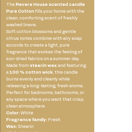
The
Revere House scented candle
Pure Cotton
fills your home with the
clean, comforting scent of freshly
washed linens.
Soft cotton blossoms and gentle
citrus notes combine with airy soap
accords to create a light, pure
fragrance that evokes the feeling of
sun-dried fabrics on a summer day.
Made from
stearin wax
and featuring
a
100 % cotton wick
, this candle
burns evenly and cleanly while
releasing a long-lasting, fresh aroma.
Perfect for bedrooms, bathrooms, or
any space where you want that crisp,
clean atmosphere.
Color:
White
Fragrance family:
Fresh
Wax:
Stearin