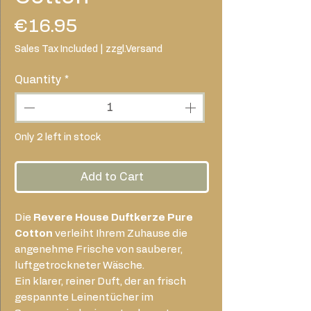
Price
€16.95
Sales Tax Included
|
zzgl.Versand
Quantity
*
Only 2 left in stock
Add to Cart
Die
Revere House Duftkerze Pure
Cotton
verleiht Ihrem Zuhause die
angenehme Frische von sauberer,
luftgetrockneter Wäsche.
Ein klarer, reiner Duft, der an frisch
gespannte Leinentücher im