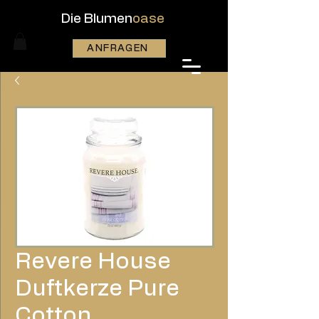
Die Blumen
oase
ANFRAGEN
Revere House
Duftkerze Pure
Cotton