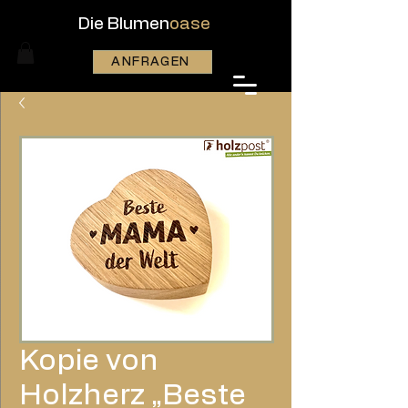
Die Blumen
oase
ANFRAGEN
Kopie von
Holzherz „Beste