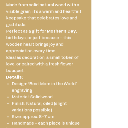
Made from solid natural wood with a
visible grain, it’s a warm and heartfelt
keepsake that celebrates love and
gratitude.
Perfect as a gift for
Mother’s Day
,
birthdays, or just because – this
wooden heart brings joy and
appreciation every time.
Ideal as decoration, a small token of
love, or paired with a fresh flower
bouquet.
Details:
Design: “Best Mom in the World”
engraving
Material: Solid wood
Finish: Natural, oiled (slight
variations possible)
Size: approx. 6–7 cm
Handmade – each piece is unique