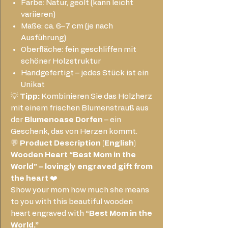
Farbe: Natur, geölt (kann leicht
variieren)
Maße: ca. 6–7 cm (je nach
Ausführung)
Oberfläche: fein geschliffen mit
schöner Holzstruktur
Handgefertigt – jedes Stück ist ein
Unikat
💡
Tipp:
Kombinieren Sie das Holzherz
mit einem frischen Blumenstrauß aus
der
Blumenoase Dorfen
– ein
Geschenk, das von Herzen kommt.
💬
Product Description (English)
Wooden Heart “Best Mom in the
World” – lovingly engraved gift from
the heart
❤️
Show your mom how much she means
to you with this beautiful wooden
heart engraved with
“Best Mom in the
World.”