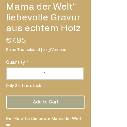
Mama der Welt“ –
liebevolle Gravur
aus echtem Holz
Price
€7.95
Sales Tax Included
|
zzgl.Versand
Quantity
*
Only 3 left in stock
Add to Cart
Ein Herz für die beste Mama der Welt
❤️