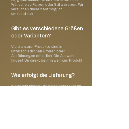
Wünsche zu Farben oder Stil angeben. Wir
versuchen diese bestmöglich
umzusetzen.
Gibt es verschiedene Größen
oder Varianten?
Viele unserer Produkte sind in
unterschiedlichen Größen oder
Ausführungen erhältlich. Die Auswahl
findest Du direkt beim jeweiligen Produkt.
Wie erfolgt die Lieferung?
Wir liefern unsere Produkte persönlich im
Raum Dorfen und Umgebung. Alternativ ist
auch eine Abholung vor Ort möglich.
Kann ich ein Wunschdatum
auswählen?
Ja, im Bestellprozess kannst Du Deinen