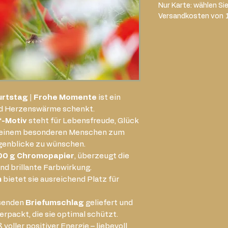
Nur Karte: wählen Si
Versandkosten von 
urtstag | Frohe Momente
ist ein
und Herzenswärme schenkt.
-Motiv
steht für Lebensfreude, Glück
um einem besonderen Menschen zum
genblicke zu wünschen.
00 g Chromopapier
, überzeugt die
nd brillante Farbwirkung.
m
bietet sie ausreichend Platz für
ssenden
Briefumschlag
geliefert und
erpackt, die sie optimal schützt.
voller positiver Energie – liebevoll