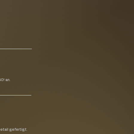
O! an.
etail gefertigt.