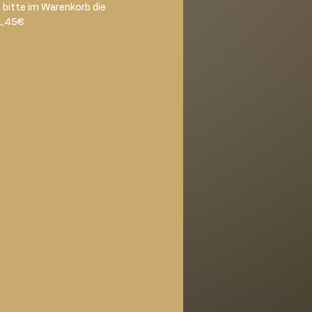
e bitte im Warenkorb die
1,45€