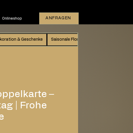
ANFRAGEN
Onlineshop
koration & Geschenke
Saisonale Floristik
Gutschein
Vers
ppelkarte –
ag | Frohe
e