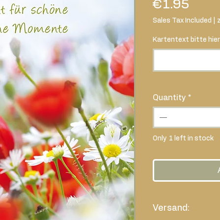
Price
€1.95
Sales Tax Included
|
Kartentext bitte hier
Quantity
*
Only 1 left in stock
Versand: