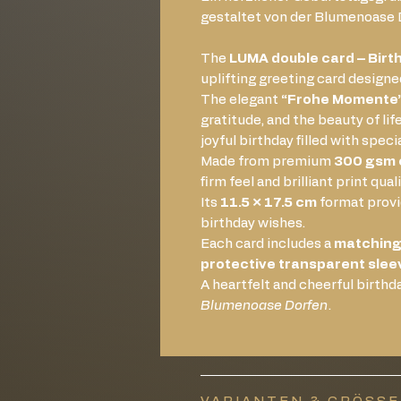
gestaltet von der Blumenoase 
The
LUMA double card – Birt
uplifting greeting card designe
The elegant
“Frohe Momente
gratitude, and the beauty of li
joyful birthday filled with spec
Made from premium
300 gsm 
firm feel and brilliant print quali
Its
11.5 × 17.5 cm
format provi
birthday wishes.
Each card includes a
matching
protective transparent slee
A heartfelt and cheerful birthd
Blumenoase Dorfen
.