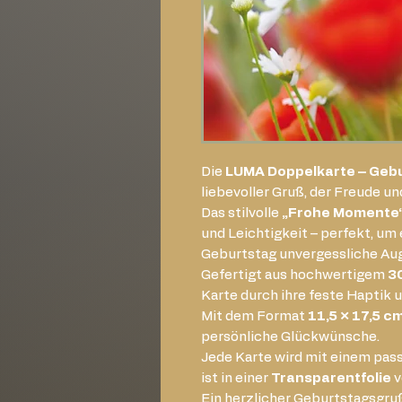
Die
LUMA Doppelkarte – Geb
liebevoller Gruß, der Freude 
Das stilvolle
„Frohe Momente“
und Leichtigkeit – perfekt, 
Geburtstag unvergessliche Au
Gefertigt aus hochwertigem
3
Karte durch ihre feste Haptik u
Mit dem Format
11,5 × 17,5 c
persönliche Glückwünsche.
Jede Karte wird mit einem pa
ist in einer
Transparentfolie
v
Ein herzlicher Geburtstagsgruß 