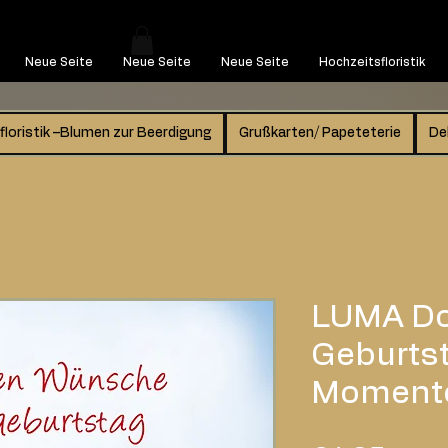
Neue Seite
Neue Seite
Neue Seite
Hochzeitsfloristik
floristik –Blumen zur Beerdigung
Grußkarten/ Papeteterie
De
LUMA Do
Geburtst
Moment