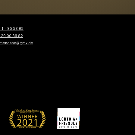
1 - 95 53 95
-20 00 36 92
menoase@gmx.de