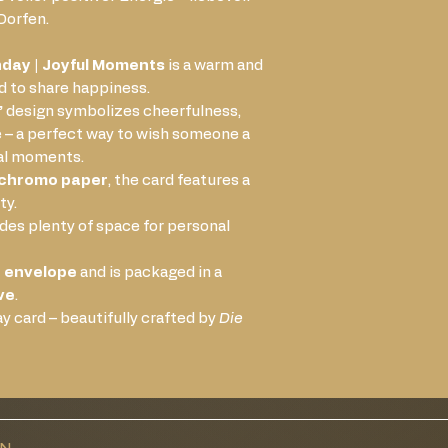
Dorfen.
hday | Joyful Moments
is a warm and
d to share happiness.
”
design symbolizes cheerfulness,
fe – a perfect way to wish someone a
ial moments.
chromo paper
, the card features a
ty.
des plenty of space for personal
 envelope
and is packaged in a
ve
.
ay card – beautifully crafted by
Die