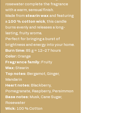
rosewater complete the fragrance
with a warm, sensual finish.
Made from
stearin wax
and featuring
a
100 % cotton wick
, this candle
burns evenly and releases a long-
lasting, fruity aroma.
Perfect for bringing a burst of
brightness and energy into your home.
Burn time:
85 g ≈ 12–27 hours
Color:
Orange
Fragrance family:
Fruity
Wax:
Stearin
Top notes:
Bergamot, Ginger,
Mandarin
Heart notes:
Blackberry,
Pomegranate, Raspberry, Persimmon
Base notes:
Musk, Cane Sugar,
Rosewater
Wick:
100 % Cotton