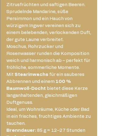
Zitrusfrüchten und saftigen Beeren.
Sprudelnde Mandarine, süße
Persimmon und ein Hauch von
würzigem Ingwer vereinen sich zu
einem belebenden, verlockenden Duft,
der gute Laune verbreitet.
Moschus, Rohrzucker und
Rosenwasser runden die Komposition
weich und harmonisch ab – perfekt für
fröhliche, sommerliche Momente.
Mit
Stearinwachs
für ein sauberes
Abbrennen und einem
100 %
Baumwoll-Docht
bietet diese Kerze
langanhaltenden, gleichmäßigen
Duftgenuss.
Ideal, um Wohnräume, Küche oder Bad
in ein frisches, fruchtiges Ambiente zu
tauchen.
Brenndauer:
85 g ≈ 12–27 Stunden