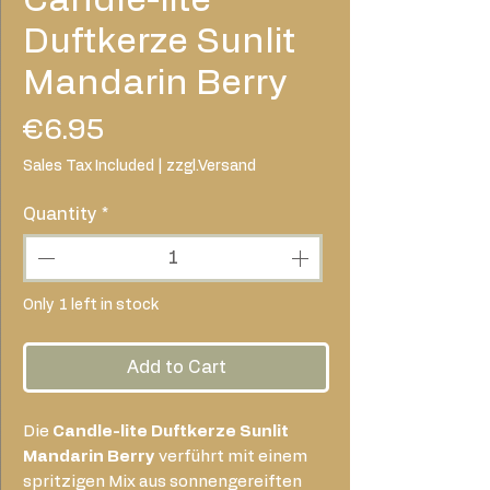
Duftkerze Sunlit
Mandarin Berry
Price
€6.95
Sales Tax Included
|
zzgl.Versand
Quantity
*
Only 1 left in stock
Add to Cart
Die
Candle-lite Duftkerze Sunlit
Mandarin Berry
verführt mit einem
spritzigen Mix aus sonnengereiften