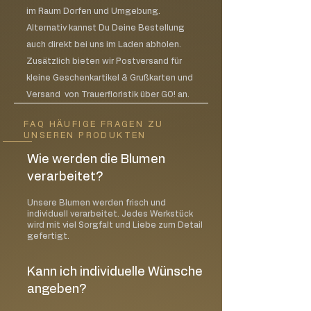
Kerzen
im Raum Dorfen und Umgebung.
Lassen Sie brennende Kerzen niemals
Alternativ kannst Du Deine Bestellung
unbeaufsichtigt
auch direkt bei uns im Laden abholen.
Halten Sie die Kerze zu jeder Zeit in
Zusätzlich bieten wir Postversand für
Sichtweite
kleine Geschenkartikel & Grußkarten und
Bewahren Sie Streichhölzer und
Feuerzeuge außerhalb der Reichweite
Versand von Trauerfloristik über GO! an.
von Kinder auf
Zeigen Sie jedem in der Familie,
FAQ HÄUFIGE FRAGEN ZU
UNSEREN PRODUKTEN
insbesondere Kindern, den
verantwortungsbewussten Umgang
Wie werden die Blumen
mit Kerzen
verarbeitet?
Piktogramme / Gefahrenhinweise
Unsere Blumen werden frisch und
Candle-Lite verwendet die neuesten
individuell verarbeitet. Jedes Werkstück
ASTM-Standards von Gefahrenhinweisen
wird mit viel Sorgfalt und Liebe zum Detail
gefertigt.
für Kerzen. Die standardisierten
Piktogramme weisen auf die drei
wichtigsten Gefahren hin:
Kann ich individuelle Wünsche
Kerze nie ohne Aufsicht brennen
angeben?
lassen!