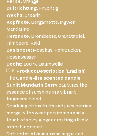
Farbe:
Orange
Duftrichtung:
Fruchtig
Wachs:
Stearin
Kopfnote:
Bergamotte, Ingwer,
Mandarine
Herznote:
Brombeere, Granatapfel,
Himbeere, Kaki
Basisnote:
Moschus, Rohrzucker,
Rosenwasser
Docht:
100 % Baumwolle
🇬🇧
Product Description (English)
The
Candle-lite scented candle
Sunlit Mandarin Berry
captures the
essence of sunshine in a vibrant
fragrance blend.
Sparkling citrus fruits and juicy berries
merge with sweet persimmon and a
touch of spicy ginger, creating a lively,
refreshing scent.
Soft notes of musk, cane sugar, and