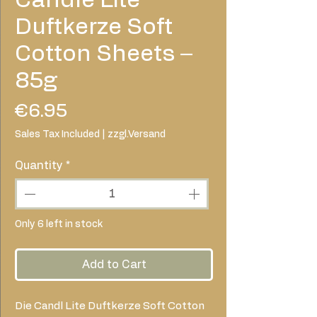
Duftkerze Soft
Cotton Sheets –
85g
Price
€6.95
Sales Tax Included
|
zzgl.Versand
Quantity
*
Only 6 left in stock
Add to Cart
Die Candl Lite Duftkerze Soft Cotton