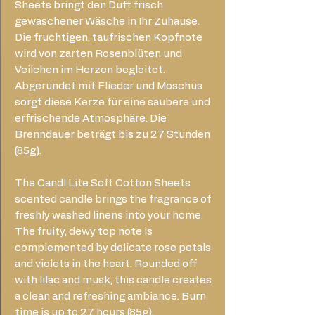
Sheets bringt den Duft frisch
gewaschener Wäsche in Ihr Zuhause.
Die fruchtigen, taufrischen Kopfnote
wird von zarten Rosenblüten und
Veilchen im Herzen begleitet.
Abgerundet mit Flieder und Moschus
sorgt diese Kerze für eine saubere und
erfrischende Atmosphäre. Die
Brenndauer beträgt bis zu 27 Stunden
(85g).
The Candl Lite Soft Cotton Sheets
scented candle brings the fragrance of
freshly washed linens into your home.
The fruity, dewy top note is
complemented by delicate rose petals
and violets in the heart. Rounded off
with lilac and musk, this candle creates
a clean and refreshing ambiance. Burn
time is up to 27 hours (85g).