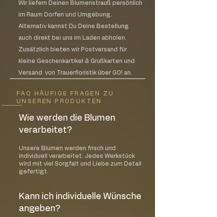
Vermeiden Sie Zugluft bei brennenden
Wir liefern Deinen Blumenstrauß persönlich
Kerzen
im Raum Dorfen und Umgebung.
Lassen Sie brennende Kerzen niemals
Alternativ kannst Du Deine Bestellung
unbeaufsichtigt
auch direkt bei uns im Laden abholen.
Halten Sie die Kerze zu jeder Zeit in
Zusätzlich bieten wir Postversand für
Sichtweite
kleine Geschenkartikel & Grußkarten und
Bewahren Sie Streichhölzer und
Feuerzeuge außerhalb der Reichweite
Versand von Trauerfloristik über GO! an.
von Kinder auf
Zeigen Sie jedem in der Familie,
FAQ HÄUFIGE FRAGEN ZU
UNSEREN PRODUKTEN
insbesondere Kindern, den
verantwortungsbewussten Umgang
Wie werden die Blumen
mit Kerzen
verarbeitet?
Piktogramme / Gefahrenhinweise
Unsere Blumen werden frisch und
Candle-Lite verwendet die neuesten
individuell verarbeitet. Jedes Werkstück
ASTM-Standards von Gefahrenhinweisen
wird mit viel Sorgfalt und Liebe zum Detail
gefertigt.
für Kerzen. Die standardisierten
Piktogramme weisen auf die drei
wichtigsten Gefahren hin:
Kann ich individuelle Wünsche
Kerze nie ohne Aufsicht brennen
angeben?
lassen!