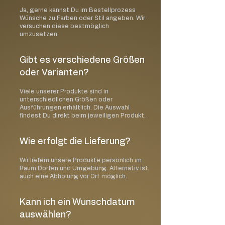
Stellen Sie die Kerze nie in die Nähe von
Ja, gerne kannst Du im Bestellprozess
Wünsche zu Farben oder Stil angeben. Wir
Gardinen oder anderen entflammbaren
versuchen diese bestmöglich
Objekten. Es handelt sich um offenes
umzusetzen.
Feuer, daher ist immer besondere
Vorsicht geboten!
Gibt es verschiedene Größen
Halten Sie Kinder und Haustiere von
oder Varianten?
brennenden Kerzen fern!
Viele unserer Produkte sind in
Glaskerzen
unterschiedlichen Größen oder
Nicht verwenden wenn das Glas
Ausführungen erhältlich. Die Auswahl
gesprungen ist oder Schäden aufweist
findest Du direkt beim jeweiligen Produkt.
Achten Sie darauf, dass das Glas einer
brennenden Kerze sehr heiß werden
Wie erfolgt die Lieferung?
kann
Berühren Sie das Glas erst wieder
Wir liefern unsere Produkte persönlich im
nachdem es abgekühlt ist
Raum Dorfen und Umgebung. Alternativ ist
auch eine Abholung vor Ort möglich.
Um ein gleichmäßiges Abbrennen der
Kerze zu gewährleisten, lassen Sie die
Kerze immer mindestens 4 Stunden
Kann ich ein Wunschdatum
brennen. Ein leichter Wachsrückstand
auswählen?
am Rand des Glases ist normal und