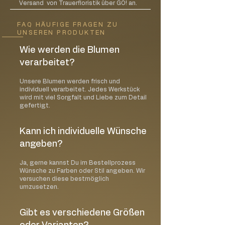
Feuerzeuge außerhalb der Reichweite
Versand von Trauerfloristik über GO! an.
von Kinder auf
Zeigen Sie jedem in der Familie,
FAQ HÄUFIGE FRAGEN ZU
UNSEREN PRODUKTEN
insbesondere Kindern, den
verantwortungsbewussten Umgang
Wie werden die Blumen
mit Kerzen
verarbeitet?
Piktogramme / Gefahrenhinweise
Unsere Blumen werden frisch und
Candle-Lite verwendet die neuesten
individuell verarbeitet. Jedes Werkstück
ASTM-Standards von Gefahrenhinweisen
wird mit viel Sorgfalt und Liebe zum Detail
gefertigt.
für Kerzen. Die standardisierten
Piktogramme weisen auf die drei
wichtigsten Gefahren hin:
Kann ich individuelle Wünsche
Kerze nie ohne Aufsicht brennen
angeben?
lassen!
Stellen Sie die Kerze nie in die Nähe von
Ja, gerne kannst Du im Bestellprozess
Wünsche zu Farben oder Stil angeben. Wir
Gardinen oder anderen entflammbaren
versuchen diese bestmöglich
Objekten. Es handelt sich um offenes
umzusetzen.
Feuer, daher ist immer besondere
Vorsicht geboten!
Gibt es verschiedene Größen
Halten Sie Kinder und Haustiere von
brennenden Kerzen fern!