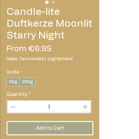
Candle-lite
Duftkerze Moonlit
Starry Night
Sale
From
€6.95
Price
Sales Tax Included
|
zzgl.Versand
Größe
*
85g
283g
Quantity
*
Add to Cart