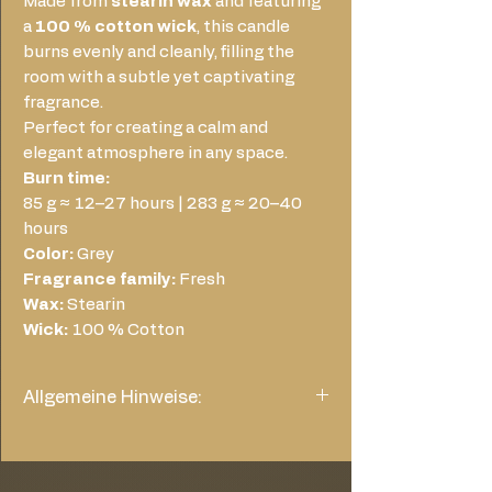
Made from
stearin wax
and featuring
a
100 % cotton wick
, this candle
burns evenly and cleanly, filling the
room with a subtle yet captivating
fragrance.
Perfect for creating a calm and
elegant atmosphere in any space.
Burn time:
85 g ≈ 12–27 hours | 283 g ≈ 20–40
hours
Color:
Grey
Fragrance family:
Fresh
Wax:
Stearin
Wick:
100 % Cotton
Allgemeine Hinweise:
Generelles
Entfernen Sie alle Verpackungen vor
dem Anzünden