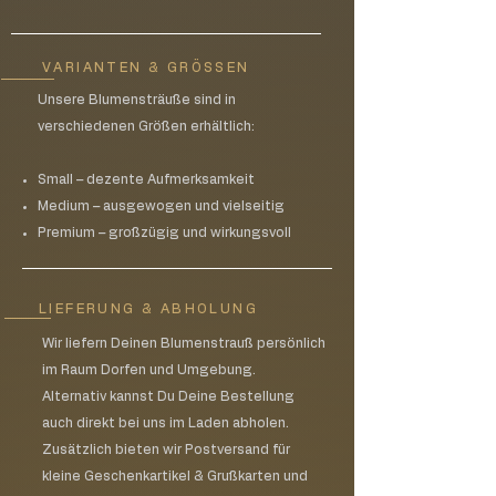
Stellen Sie die Kerze auf eine trockene
Oberfläche, weg von allem, was Feuer
fangen könnte und außerhalb der
VARIANTEN & GRÖSSEN
Reichweite von Kindern und Haustieren
Unsere Blumensträuße sind in
Halten Sie den Docht immer kurz (6
verschiedenen Größen erhältlich:
mm)
Wenn die Kerze beginnt zu rußen
löschen Sie die Flamme, entfernen Sie
Small – dezente Aufmerksamkeit
die Rußblume vom Docht mit einer
Medium – ausgewogen und vielseitig
Schere oder einem Dochtschneider und
Premium – großzügig und wirkungsvoll
zünden Sie die Kerze erneut an
Halten Sie die Wachsoberfläche frei von
Dochtabfällen, Streichhölzern oder
LIEFERUNG & ABHOLUNG
brennbaren Meterialien
Vermeiden Sie Zugluft bei brennenden
Wir liefern Deinen Blumenstrauß persönlich
Kerzen
im Raum Dorfen und Umgebung.
Lassen Sie brennende Kerzen niemals
Alternativ kannst Du Deine Bestellung
unbeaufsichtigt
auch direkt bei uns im Laden abholen.
Halten Sie die Kerze zu jeder Zeit in
Zusätzlich bieten wir Postversand für
Sichtweite
kleine Geschenkartikel & Grußkarten und
Bewahren Sie Streichhölzer und