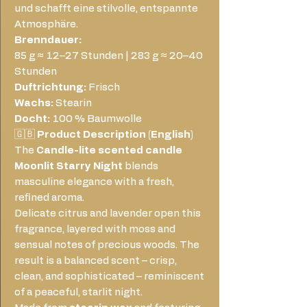
und schafft eine stilvolle, entspannte
Atmosphäre.
Brenndauer:
85 g ≈ 12–27 Stunden | 283 g ≈ 20–40
Stunden
Duftrichtung:
Frisch
Wachs:
Stearin
Docht:
100 % Baumwolle
🇬🇧
Product Description (English)
The
Candle-lite scented candle
Moonlit Starry Night
blends
masculine elegance with a fresh,
refined aroma.
Delicate citrus and lavender open this
fragrance, layered with moss and
sensual notes of precious woods. The
result is a balanced scent – crisp,
clean, and sophisticated – reminiscent
of a peaceful, starlit night.