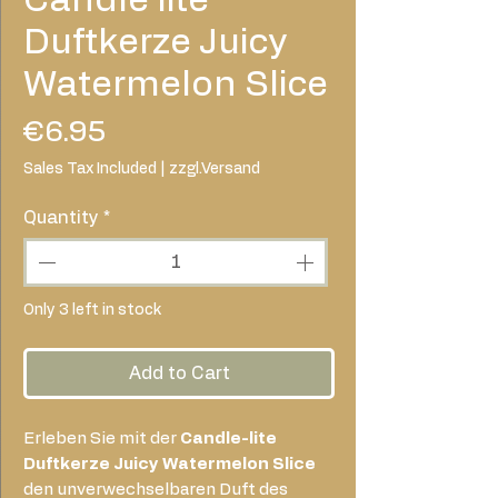
Duftkerze Juicy
Watermelon Slice
Price
€6.95
Sales Tax Included
|
zzgl.Versand
Quantity
*
Only 3 left in stock
Add to Cart
Erleben Sie mit der
Candle-lite
Duftkerze Juicy Watermelon Slice
den unverwechselbaren Duft des