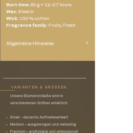
Burn time:
85 g ≈ 12–27 hours
Wax:
Stearin
Wick:
100 % cotton
Fragrance family:
Fruity, Fresh
Allgemeine Hinweise:
Generelles
Entfernen Sie alle Verpackungen vor
dem Anzünden
Stellen Sie die Kerze auf eine trockene
Oberfläche, weg von allem, was Feuer
fangen könnte und außerhalb der
VARIANTEN & GRÖSSEN
Reichweite von Kindern und Haustieren
Unsere Blumensträuße sind in
Halten Sie den Docht immer kurz (6
verschiedenen Größen erhältlich:
mm)
Wenn die Kerze beginnt zu rußen
löschen Sie die Flamme, entfernen Sie
Small – dezente Aufmerksamkeit
die Rußblume vom Docht mit einer
Medium – ausgewogen und vielseitig
Schere oder einem Dochtschneider und
Premium – großzügig und wirkungsvoll