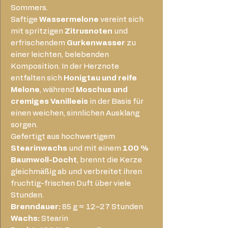
Sommers.
Saftige
Wassermelone
vereint sich
mit spritzigen
Zitrusnoten
und
erfrischendem
Gurkenwasser
zu
einer leichten, belebenden
Komposition. In der Herznote
entfalten sich
Honigtau und reife
Melone
, während
Moschus und
cremiges Vanilleeis
in der Basis für
einen weichen, sinnlichen Ausklang
sorgen.
Gefertigt aus hochwertigem
Stearinwachs
und mit einem
100 %
Baumwoll-Docht
, brennt die Kerze
gleichmäßig ab und verbreitet ihren
fruchtig-frischen Duft über viele
Stunden.
Brenndauer:
85 g ≈ 12–27 Stunden
Wachs:
Stearin