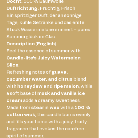
Docht:
100 % Baumwolle
Duftrichtung:
Fruchtig, Frisch
Ein spritziger Duft, der an sonnige
Tage, kühle Getränke und das erste
Stück Wassermelone erinnert – pures
Sommerglück im Glas.
Description (English)
Feel the essence of summer with
Candle-lite’s Juicy Watermelon
Slice
.
Refreshing notes of
guava,
cucumber water, and citrus
blend
with
honeydew and ripe melon
, while
a soft base of
musk and vanilla ice
cream
adds a creamy sweetness.
Made from
stearin wax
with a
100 %
cotton wick
, this candle burns evenly
and fills your home with a juicy, fruity
fragrance that evokes the carefree
spirit of summer.