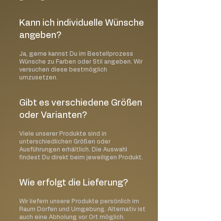
für Kerzen. Die standardisierten
Piktogramme weisen auf die drei
wichtigsten Gefahren hin:
Kann ich individuelle Wünsche
Kerze nie ohne Aufsicht brennen
angeben?
lassen!
Stellen Sie die Kerze nie in die Nähe von
Ja, gerne kannst Du im Bestellprozess
Wünsche zu Farben oder Stil angeben. Wir
Gardinen oder anderen entflammbaren
versuchen diese bestmöglich
Objekten. Es handelt sich um offenes
umzusetzen.
Feuer, daher ist immer besondere
Vorsicht geboten!
Gibt es verschiedene Größen
Halten Sie Kinder und Haustiere von
oder Varianten?
brennenden Kerzen fern!
Viele unserer Produkte sind in
Glaskerzen
unterschiedlichen Größen oder
Nicht verwenden wenn das Glas
Ausführungen erhältlich. Die Auswahl
gesprungen ist oder Schäden aufweist
findest Du direkt beim jeweiligen Produkt.
Achten Sie darauf, dass das Glas einer
brennenden Kerze sehr heiß werden
Wie erfolgt die Lieferung?
kann
Berühren Sie das Glas erst wieder
Wir liefern unsere Produkte persönlich im
nachdem es abgekühlt ist
Raum Dorfen und Umgebung. Alternativ ist
auch eine Abholung vor Ort möglich.
Um ein gleichmäßiges Abbrennen der