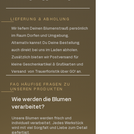
zünden Sie die Kerze erneut an
Halten Sie die Wachsoberfläche frei von
Dochtabfällen, Streichhölzern oder
LIEFERUNG & ABHOLUNG
brennbaren Meterialien
Vermeiden Sie Zugluft bei brennenden
Wir liefern Deinen Blumenstrauß persönlich
Kerzen
im Raum Dorfen und Umgebung.
Lassen Sie brennende Kerzen niemals
Alternativ kannst Du Deine Bestellung
unbeaufsichtigt
auch direkt bei uns im Laden abholen.
Halten Sie die Kerze zu jeder Zeit in
Zusätzlich bieten wir Postversand für
Sichtweite
kleine Geschenkartikel & Grußkarten und
Bewahren Sie Streichhölzer und
Feuerzeuge außerhalb der Reichweite
Versand von Trauerfloristik über GO! an.
von Kinder auf
Zeigen Sie jedem in der Familie,
FAQ HÄUFIGE FRAGEN ZU
UNSEREN PRODUKTEN
insbesondere Kindern, den
verantwortungsbewussten Umgang
Wie werden die Blumen
mit Kerzen
verarbeitet?
Piktogramme / Gefahrenhinweise
Unsere Blumen werden frisch und
Candle-Lite verwendet die neuesten
individuell verarbeitet. Jedes Werkstück
ASTM-Standards von Gefahrenhinweisen
wird mit viel Sorgfalt und Liebe zum Detail
gefertigt.