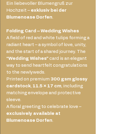
Ein liebevoller Blumengruß zur
Hochzeit –
exklusiv bei der
Blumenoase Dorfen
.
Folding Card – Wedding Wishes
A field of red and white tulips forming a
radiant heart – a symbol of love, unity,
and the start of a shared journey. The
“Wedding Wishes”
card is an elegant
way to send heartfelt congratulations
to the newlyweds.
Printed on premium
300 gsm glossy
cardstock
,
11.5 × 17 cm
, including
matching envelope and protective
sleeve.
A floral greeting to celebrate love –
exclusively available at
Blumenoase Dorfen
.