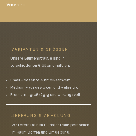
Versand:
Nur Karte: wählen Sie bitte im Warenkorb
die Versandkosten von 1,45€
VARIANTEN & GRÖSSEN
Unsere Blumensträuße sind in
verschiedenen Größen erhältlich:
Small – dezente Aufmerksamkeit
Medium – ausgewogen und vielseitig
Premium – großzügig und wirkungsvoll
LIEFERUNG & ABHOLUNG
Wir liefern Deinen Blumenstrauß persönlich
im Raum Dorfen und Umgebung.