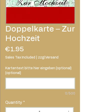
Doppelkarte – Zur
Hochzeit
Price
€1.95
Sales Tax Included
|
zzgl.Versand
Kartentext bitte hier eingeben (optional)
(optional)
0/500
Quantity
*