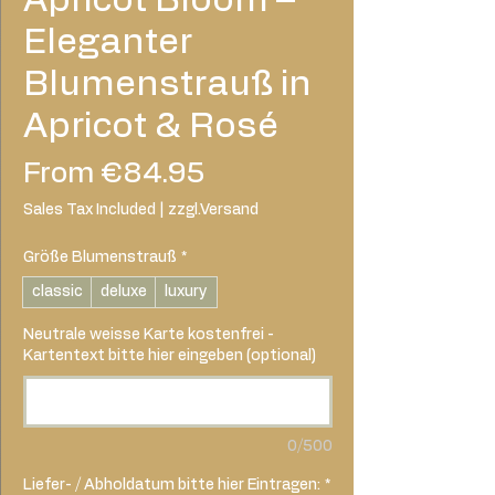
Eleganter
Blumenstrauß in
Apricot & Rosé
Sale
From
€84.95
Price
Sales Tax Included
|
zzgl.Versand
Größe Blumenstrauß
*
classic
deluxe
luxury
Neutrale weisse Karte kostenfrei -
Kartentext bitte hier eingeben (optional)
0/500
Liefer- / Abholdatum bitte hier Eintragen:
*