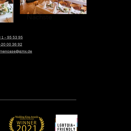
Nächste
1 - 95 53 95
-20 00 36 92
menoase@gmx.de