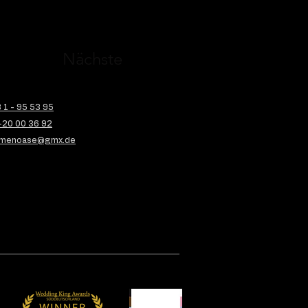
Nächste
1 - 95 53 95
-20 00 36 92
menoase@gmx.de