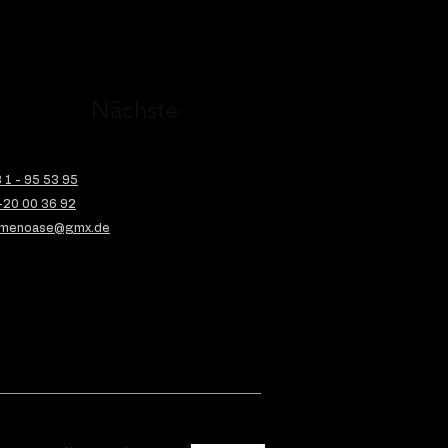
Nächste
1 - 95 53 95
-20 00 36 92
menoase@gmx.de