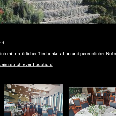
nd
rich mit natürlicher Tischdekoration und persönlicher Note
eim.strich_eventlocation/