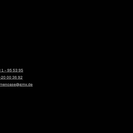
1 - 95 53 95
-20 00 36 92
menoase@gmx.de