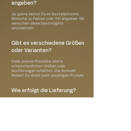
angeben?
Ja, gerne kannst Du im Bestellprozess
Wünsche zu Farben oder Stil angeben. Wir
versuchen diese bestmöglich
umzusetzen.
Gibt es verschiedene Größen
oder Varianten?
Viele unserer Produkte sind in
unterschiedlichen Größen oder
Ausführungen erhältlich. Die Auswahl
findest Du direkt beim jeweiligen Produkt.
Wie erfolgt die Lieferung?
Wir liefern unsere Produkte persönlich im
Raum Dorfen und Umgebung. Alternativ ist
auch eine Abholung vor Ort möglich.
Kann ich ein Wunschdatum