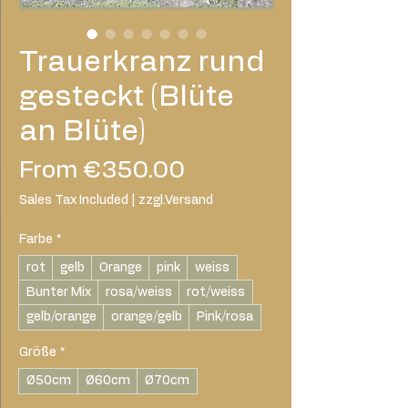
Trauerkranz rund
gesteckt (Blüte
an Blüte)
Sale
From
€350.00
Price
Sales Tax Included
|
zzgl.Versand
Farbe
*
rot
gelb
Orange
pink
weiss
Bunter Mix
rosa/weiss
rot/weiss
gelb/orange
orange/gelb
Pink/rosa
Größe
*
Ø50cm
Ø60cm
Ø70cm