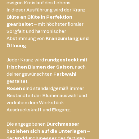
ewigen Kreislauf des Lebens.
In dieser Ausführung wird der Kranz
Blüte an Blüte in Perfektion
gearbeitet
– mit höchster floraler
Sorgfalt und harmonischer
Abstimmung von
Kranzumfang und
Öffnung
.
Jeder Kranz wird
rundgesteckt mit
frischen Blumen der Saison
, nach
deiner gewünschten
Farbwahl
gestaltet.
Rosen
sind standardgemäß immer
Bestandteil der Blumenauswahl und
verleihen dem Werkstück
Ausdruckskraft und Eleganz.
Die angegebenen
Durchmesser
beziehen sich auf die Unterlagen
–
der
Enddurchmesser
des fertigen