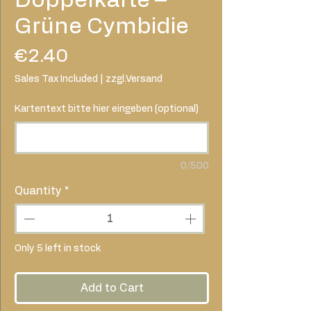
Grüne Cymbidie
Price
€2.40
Sales Tax Included
|
zzgl.Versand
Kartentext bitte hier eingeben (optional)
0/500
Quantity
*
Only 5 left in stock
Add to Cart