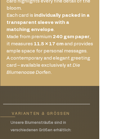
card highlights every fine detail of the
bloom.
Each card is
individually packed in a
transparent sleeve with a
matching envelope
.
Made from premium
240 gsm paper
,
it measures
11.5 × 17 cm
and provides
ample space for personal messages.
A contemporary and elegant greeting
card – available exclusively at
Die
Blumenoase Dorfen
.
VARIANTEN & GRÖSSEN
Unsere Blumensträuße sind in
verschiedenen Größen erhältlich: