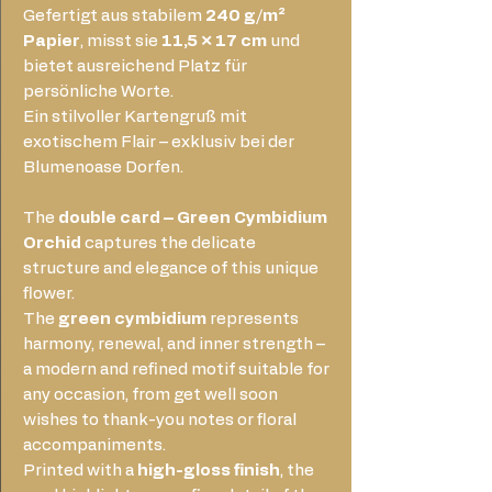
Gefertigt aus stabilem
240 g/m²
Papier
, misst sie
11,5 × 17 cm
und
bietet ausreichend Platz für
persönliche Worte.
Ein stilvoller Kartengruß mit
exotischem Flair – exklusiv bei der
Blumenoase Dorfen.
The
double card – Green Cymbidium
Orchid
captures the delicate
structure and elegance of this unique
flower.
The
green cymbidium
represents
harmony, renewal, and inner strength –
a modern and refined motif suitable for
any occasion, from get well soon
wishes to thank-you notes or floral
accompaniments.
Printed with a
high-gloss finish
, the