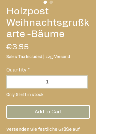
Holzpost
Weihnachtsgrußk
arte -Bäume
Price
€3.95
Sales Tax Included
|
zzgl.Versand
Quantity
*
Only 9 left in stock
Add to Cart
Versenden Sie festliche Grüße auf