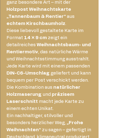
ganz besondere Art – mit der
Holzpost Weihnachtskarte
„Tannenbaum & Rentier“
aus
echtem Kirschbaumholz
.
Diese liebevoll gestaltete Karte im
Format
14 × 9 cm
zeigt ein
detailreiches
Weihnachtsbaum- und
Rentiermotiv
, das natürliche Wärme
und Weihnachtsstimmung ausstrahlt.
Jede Karte wird mit einem passenden
DIN-C6-Umschlag
geliefert und kann
bequem per Post verschickt werden.
Die Kombination aus
natürlicher
Holzmaserung
und
präzisem
Laserschnitt
macht jede Karte zu
einem echten Unikat.
Ein nachhaltiger, stilvoller und
besonders herzlicher Weg,
„Frohe
Weihnachten“
zu sagen – gefertigt in
Deutschland, klimaneutral produziert.