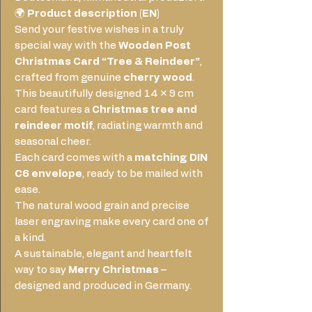
🌍
Product description (EN)
Send your festive wishes in a truly
special way with the
Wooden Post
Christmas Card “Tree & Reindeer”
,
crafted from genuine
cherry wood
.
This beautifully designed 14 × 9 cm
card features a
Christmas tree and
reindeer motif
, radiating warmth and
seasonal cheer.
Each card comes with a
matching DIN
C6 envelope
, ready to be mailed with
ease.
The natural wood grain and precise
laser engraving make every card one of
a kind.
A sustainable, elegant and heartfelt
way to say
Merry Christmas
–
designed and produced in Germany.