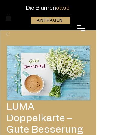
Die Blumen
oase
ANFRAGEN
LUMA
Doppelkarte –
Gute Besserung