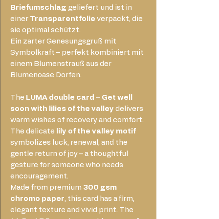
Briefumschlag
geliefert und ist in
einer
Transparentfolie
verpackt, die
sie optimal schützt.
Ein zarter Genesungsgruß mit
Symbolkraft – perfekt kombiniert mit
einem Blumenstrauß aus der
Blumenoase Dorfen.
The
LUMA double card – Get well
soon with lilies of the valley
delivers
warm wishes of recovery and comfort.
The delicate
lily of the valley motif
symbolizes luck, renewal, and the
gentle return of joy – a thoughtful
gesture for someone who needs
encouragement.
Made from premium
300 gsm
chromo paper
, this card has a firm,
elegant texture and vivid print. The