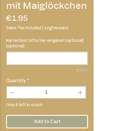
mit Maiglöckchen
Price
€1.95
Sales Tax Included
|
zzgl.Versand
Kartentext bitte hier eingeben (optional)
(optional)
0/500
Quantity
*
Only 6 left in stock
Add to Cart