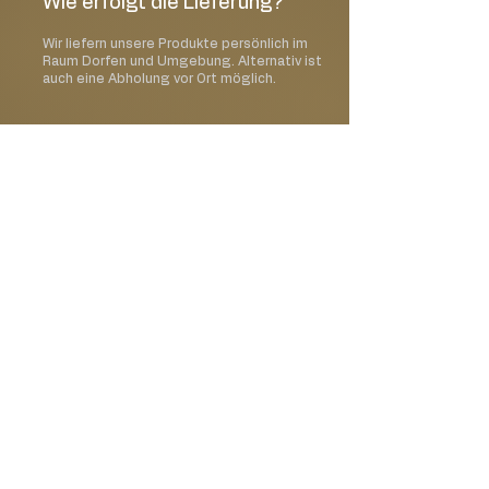
Wie erfolgt die Lieferung?
Wir liefern unsere Produkte persönlich im
Raum Dorfen und Umgebung. Alternativ ist
auch eine Abholung vor Ort möglich.
Kann ich ein Wunschdatum
auswählen?
Ja, im Bestellprozess kannst Du Deinen
gewünschten Liefer- oder Abholtermin
auswählen.
Kann ich meine Bestellung
mit einer Karte oder einem
Geschenk ergänzen?
Ja, Du kannst Deine Bestellung mit einer
passenden Grußkarte oder weiteren
Geschenkideen erweitern.