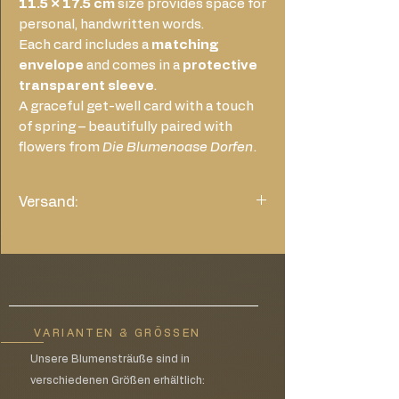
11.5 × 17.5 cm
size provides space for
personal, handwritten words.
Each card includes a
matching
envelope
and comes in a
protective
transparent sleeve
.
A graceful get-well card with a touch
of spring – beautifully paired with
flowers from
Die Blumenoase Dorfen
.
Versand:
Nur Karte: wählen Sie bitte im Warenkorb
die Versandkosten von 1,45€
VARIANTEN & GRÖSSEN
Unsere Blumensträuße sind in
verschiedenen Größen erhältlich: