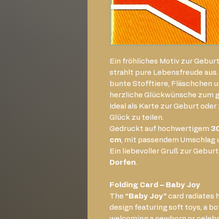
Ein fröhliches Motiv zur Gebur
strahlt pure Lebensfreude aus.
bunte Stofftiere, Fläschchen u
herzliche Glückwünsche zum g
Ideal als Karte zur Geburt ode
Glück zu teilen.
Gedruckt auf hochwertigem
3
cm
, mit passendem Umschlag un
Ein liebevoller Gruß zur Geburt
Dorfen
.
Folding Card – Baby Joy
The
“Baby Joy”
card radiates 
design featuring soft toys, a bo
welcoming a newborn or celebra