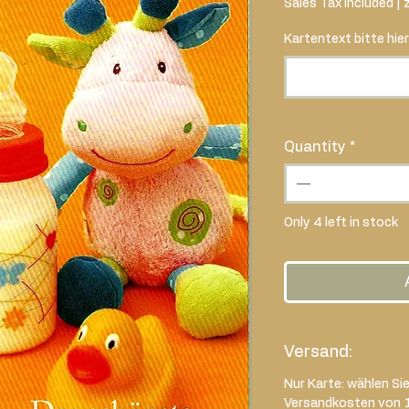
Sales Tax Included
|
Kartentext bitte hier
Quantity
*
Only 4 left in stock
Versand:
Nur Karte: wählen Si
Versandkosten von 