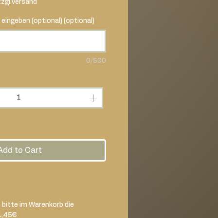
zzgl.Versand
 eingeben (optional) (optional)
0/500
Add to Cart
e bitte im Warenkorb die
1,45€