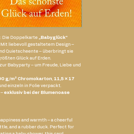
t: Die Doppelkarte
„Babyglück“
 Mit liebevoll gestaltetem Design –
nd Quietscheente – überbringt sie
rößten Glück auf Erden.
r zur Babyparty – um Freude, Liebe und
00 g/m² Chromokarton
,
11,5 × 17
d einzeln in Folie verpackt.
 –
exklusiv bei der Blumenoase
happiness and warmth – a cheerful
ttle, and a rubber duck. Perfect for
ting a baby shower, this card