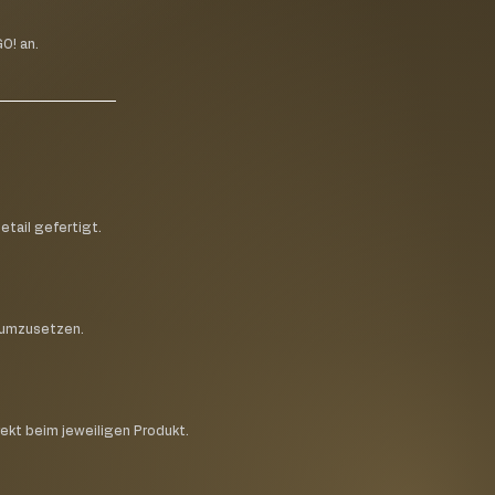
O! an.
etail gefertigt.
h umzusetzen.
rekt beim jeweiligen Produkt.