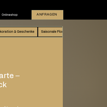
ANFRAGEN
Onlineshop
koration & Geschenke
Saisonale Floristik
Gutschein
Vers
rte –
ck