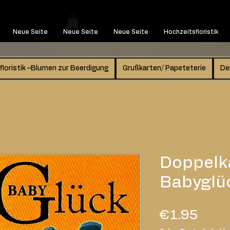
Neue Seite
Neue Seite
Neue Seite
Hochzeitsfloristik
floristik –Blumen zur Beerdigung
Grußkarten/ Papeteterie
De
Doppelka
Babyglü
Price
€1.95