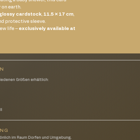
 on earth.
glossy cardstock
,
11.5 × 17 cm
,
d protective sleeve.
ew life –
exclusively available at
EN
iedenen Größen erhältlich:
g
ll
UNG
rsönlich im Raum Dorfen und Umgebung.