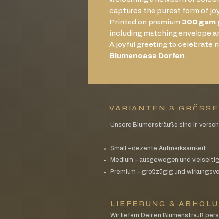
captures the purest form of joy
Printed on premium
300 gsm 
including matching envelope an
A joyful greeting to celebrate n
Blumenoase Dorfen
.
VARIANTEN & GRÖSS
Unsere Blumensträuße sind in versch
Small – dezente Aufmerksamkeit
Medium – ausgewogen und vielseiti
Premium – großzügig und wirkungsvo
LIEFERUNG & ABHOL
Wir liefern Deinen Blumenstrauß pe