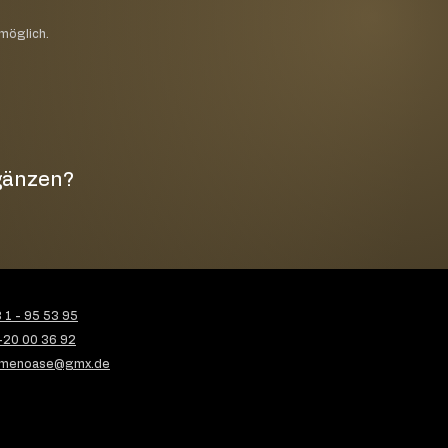
 möglich.
rgänzen?
1 - 95 53 95
-20 00 36 92
menoase@gmx.de