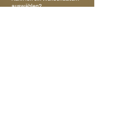
auswählen?
Ja, im Bestellprozess kannst Du Deinen
gewünschten Liefer- oder Abholtermin
auswählen.
Kann ich meine Bestellung
mit einer Karte oder einem
Geschenk ergänzen?
Ja, Du kannst Deine Bestellung mit einer
passenden Grußkarte oder weiteren
Geschenkideen erweitern.
Dein Blumenladen in Dorfen
saisonale Sträuße, Hochzeitsdekoration &