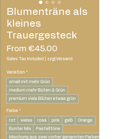
Blumenträne als
kleines
Trauergesteck
Sale
From
€45.00
Price
Sales Tax Included
|
zzgl.Versand
Variation
*
small mit mehr Grün
medium mehr Büten & Grün
premium viele Blüten etwas grün
Farbe
*
rot
weiss
rosa
pink
gelb
Orange
Bunter Mix
Pastelltöne
Mischung aus zwei vorher genannten Farben