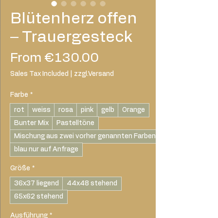
Blütenherz offen
– Trauergesteck
Sale
From
€130.00
Price
Sales Tax Included
|
zzgl.Versand
Farbe
*
rot
weiss
rosa
pink
gelb
Orange
Bunter Mix
Pastelltöne
Mischung aus zwei vorher genannten Farben
blau nur auf Anfrage
Größe
*
36x37 liegend
44x48 stehend
65x62 stehend
Ausführung
*