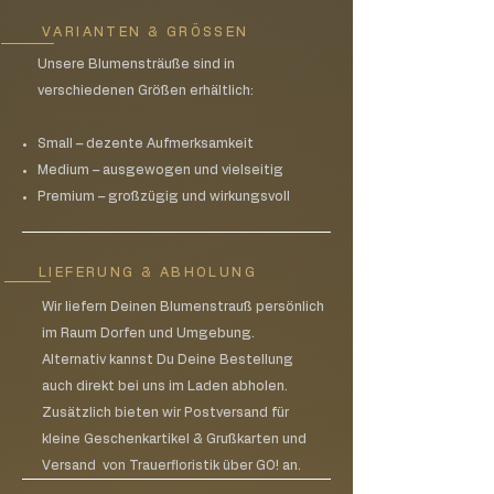
Abstellgenehmigung vor der Haustüre
zugestellt.
VARIANTEN & GRÖSSEN
Bitte beachte, dass wir für eventuelle
Unsere Blumensträuße sind in
Transportschäden keine Haftung
verschiedenen Größen erhältlich:
übernehmen können.
Die Versandkosten betragen pro
Werkstück 30€
Small – dezente Aufmerksamkeit
Medium – ausgewogen und vielseitig
Premium – großzügig und wirkungsvoll
LIEFERUNG & ABHOLUNG
Wir liefern Deinen Blumenstrauß persönlich
im Raum Dorfen und Umgebung.
Alternativ kannst Du Deine Bestellung
auch direkt bei uns im Laden abholen.
Zusätzlich bieten wir Postversand für
kleine Geschenkartikel & Grußkarten und
Versand von Trauerfloristik über GO! an.