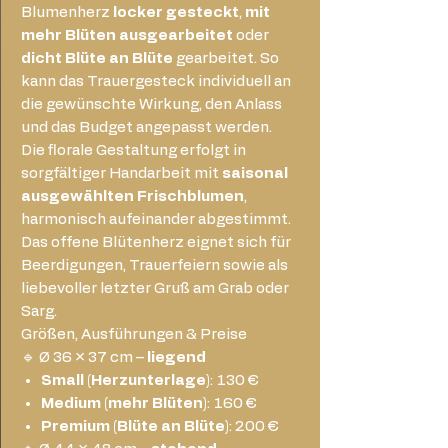
Blumenherz
locker gesteckt
,
mit
mehr Blüten ausgearbeitet
oder
dicht Blüte an Blüte
gearbeitet. So
kann das Trauergesteck individuell an
die gewünschte Wirkung, den Anlass
und das Budget angepasst werden.
Die florale Gestaltung erfolgt in
sorgfältiger Handarbeit mit
saisonal
ausgewählten Frischblumen
,
harmonisch aufeinander abgestimmt.
Das offene Blütenherz eignet sich für
Beerdigungen, Trauerfeiern sowie als
liebevoller letzter Gruß am Grab oder
Sarg.
Größen, Ausführungen & Preise
🔹 Ø 36 × 37 cm –
liegend
Small (Herzunterlage)
: 130 €
Medium (mehr Blüten)
: 160 €
Premium (Blüte an Blüte)
: 200 €