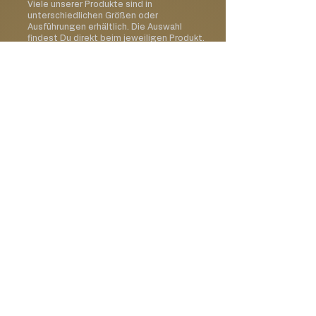
Viele unserer Produkte sind in
unterschiedlichen Größen oder
Ausführungen erhältlich. Die Auswahl
findest Du direkt beim jeweiligen Produkt.
Wie erfolgt die Lieferung?
Wir liefern unsere Produkte persönlich im
Raum Dorfen und Umgebung. Alternativ ist
auch eine Abholung vor Ort möglich.
Kann ich ein Wunschdatum
auswählen?
Ja, im Bestellprozess kannst Du Deinen
gewünschten Liefer- oder Abholtermin
auswählen.
Kann ich meine Bestellung
mit einer Karte oder einem
Geschenk ergänzen?