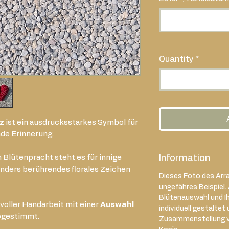
Quantity
*
z
ist ein ausdrucksstarkes Symbol für
nde Erinnerung.
 Blütenpracht steht es für innige
Information
onders berührendes florales Zeichen
Dieses Foto des Arra
ungefähres Beispiel.
Blütenauswahl und I
evoller Handarbeit mit einer
Auswahl
individuell gestaltet 
abgestimmt.
Zusammenstellung var