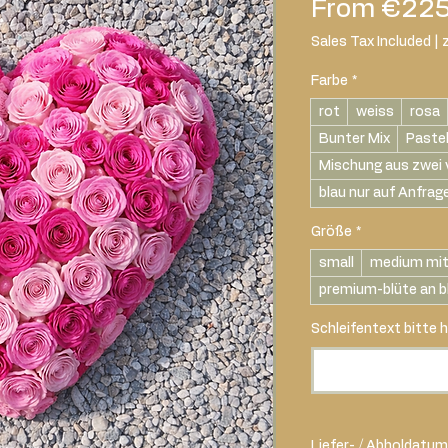
From
€225
Sales Tax Included
|
Farbe
*
rot
weiss
rosa
Bunter Mix
Paste
Mischung aus zwei 
blau nur auf Anfrag
Größe
*
small
medium mit
premium-blüte an b
Schleifentext bitte h
Liefer- / Abholdatum 