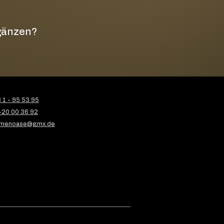
rgänzen?
1 - 95 53 95
-20 00 36 92
menoase@gmx.de