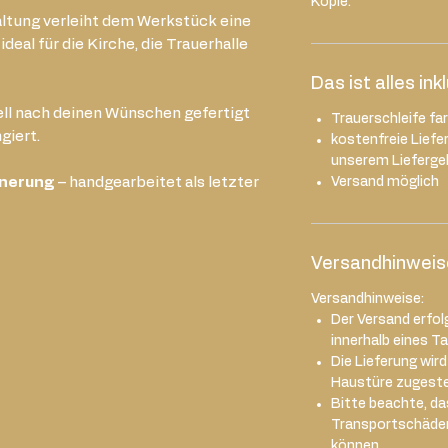
Kopie.
altung verleiht dem Werkstück eine
deal für die Kirche, die Trauerhalle
Das ist alles ink
ell nach deinen Wünschen gefertigt
Trauerschleife fa
giert.
kostenfreie Liefe
unserem Liefergeb
nnerung
– handgearbeitet als letzter
Versand möglich
Versandhinweis
Versandhinweise:
Der Versand erfol
innerhalb eines T
Die Lieferung wir
Haustüre zugestel
Bitte beachte, das
Transportschäde
können.