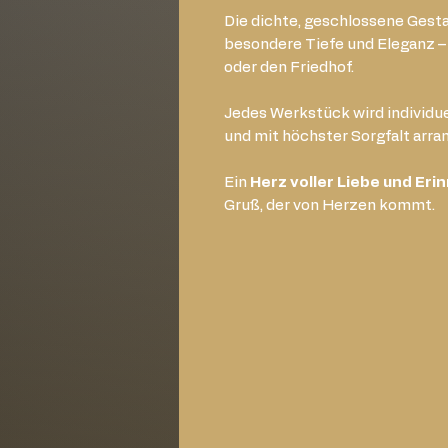
Die dichte, geschlossene Gest
besondere Tiefe und Eleganz – i
oder den Friedhof.
Jedes Werkstück wird individu
und mit höchster Sorgfalt arran
Ein
Herz voller Liebe und Eri
Gruß, der von Herzen kommt.