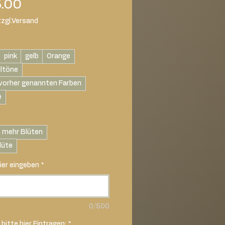
Sale
.00
Price
zzgl.Versand
pink
gelb
Orange
lltöne
vorher genannten Farben
e
 mehr Blüten
lüte
ier eingeben
*
0/500
bitte hier Eintragen:
*