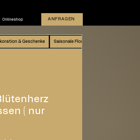
ANFRAGEN
Onlineshop
koration & Geschenke
Saisonale Floristik
Gutschein
Vers
lütenherz
sen ( nur