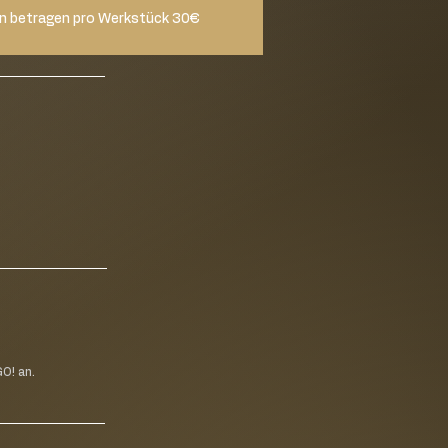
n betragen pro Werkstück 30€
O! an.