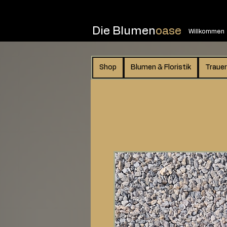
Die Blumen
oase
Willkommen
Shop
Blumen & Floristik
Trauer