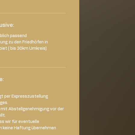
lusive:
rblich passend
rung zu den Friedhöfen in
iet ( bis 30km Umkreis)
e:
gt per Expresszustellung
ages.
d mit Abstellgenehmigung vor der
lt.
s wir für eventuelle
n keine Haftung übernehmen