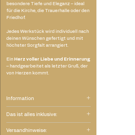
besondere Tiefe und Eleganz – ideal
für die Kirche, die Trauerhalle oder den
Friedhof.
Jedes Werkstück wird individuell nach
deinen Wünschen gefertigt und mit
höchster Sorgfalt arrangiert.
Ein
Herz voller Liebe und Erinnerung
– handgearbeitet als letzter Gruß, der
von Herzen kommt.
Information
Dieses Foto des Arrangements dient
Das ist alles inklusive:
lediglich als ungefähres Beispiel. Abhängig
von der aktuellen Blütenauswahl und Ihrem
Trauerschleife farblich passend
Budget wird das Herz individuell gestaltet
Versandhinweise:
kostenfreie Lieferung zu den
und kann in der Zusammenstellung