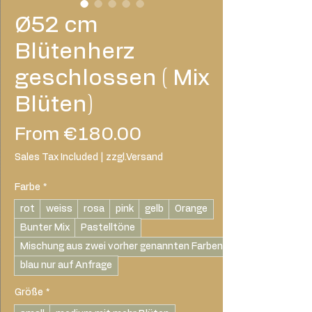
Ø52 cm
Blütenherz
geschlossen ( Mix
Blüten)
Sale
From
€180.00
Price
Sales Tax Included
|
zzgl.Versand
Farbe
*
rot
weiss
rosa
pink
gelb
Orange
Bunter Mix
Pastelltöne
Mischung aus zwei vorher genannten Farben
blau nur auf Anfrage
Größe
*