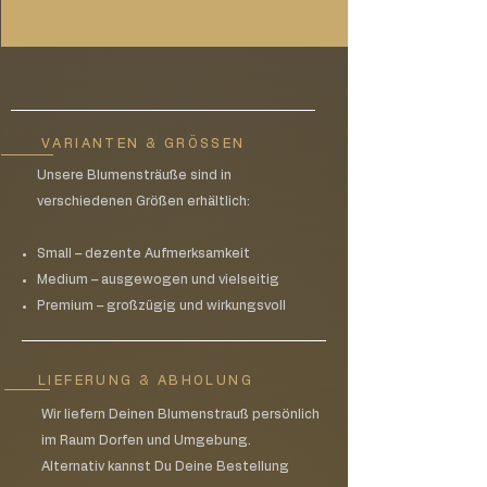
Friedhöfen in unserem Liefergebiet ( bis
variieren. Es entsteht keine 1:1 Kopie.
Versandhinweise:
30km Umkreis)
Der Versand erfolgt per
Versand möglich
Expresszustellung innerhalb eines
Tages.
Die Lieferung wird mit
Abstellgenehmigung vor der Haustüre
VARIANTEN & GRÖSSEN
zugestellt.
Unsere Blumensträuße sind in
Bitte beachte, dass wir für eventuelle
verschiedenen Größen erhältlich:
Transportschäden keine Haftung
übernehmen können.
Die Versandkosten betragen pro
Small – dezente Aufmerksamkeit
Werkstück 30€
Medium – ausgewogen und vielseitig
Premium – großzügig und wirkungsvoll
LIEFERUNG & ABHOLUNG
Wir liefern Deinen Blumenstrauß persönlich
im Raum Dorfen und Umgebung.
Alternativ kannst Du Deine Bestellung