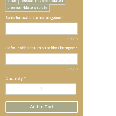
small
medium mit mehr Blüten
premium-blüte an blüte
Schleifentext bitte hier eingeben
*
0/500
Liefer- / Abholdatum bitte hier Eintragen:
*
0/500
Quantity
*
Add to Cart