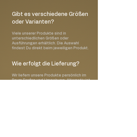
Gibt es verschiedene Größen
oder Varianten?
Viele unserer Produkte sind in
unterschiedlichen Größen oder
Ausführungen erhältlich. Die Auswahl
findest Du direkt beim jeweiligen Produkt.
Wie erfolgt die Lieferung?
Wir liefern unsere Produkte persönlich im
Raum Dorfen und Umgebung. Alternativ ist
auch eine Abholung vor Ort möglich.
Kann ich ein Wunschdatum
auswählen?
Ja, im Bestellprozess kannst Du Deinen
gewünschten Liefer- oder Abholtermin
auswählen.