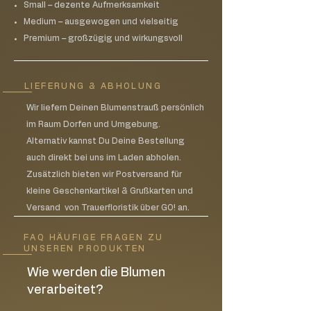
Werkstück 30€
Small – dezente Aufmerksamkeit
Medium – ausgewogen und vielseitig
Premium – großzügig und wirkungsvoll
LIEFERUNG & ABHOLUNG
Wir liefern Deinen Blumenstrauß persönlich
im Raum Dorfen und Umgebung.
Alternativ kannst Du Deine Bestellung
auch direkt bei uns im Laden abholen.
Zusätzlich bieten wir Postversand für
kleine Geschenkartikel & Grußkarten und
Versand von Trauerfloristik über GO! an.
FAQ HÄUFIGE FRAGEN ZU
UNSEREN PRODUKTEN
Wie werden die Blumen
verarbeitet?