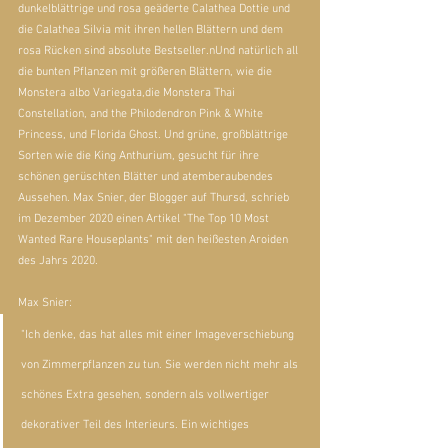
dunkelblättrige und rosa geäderte 
Calathea Dottie
 und 
die 
Calathea Silvia
 mit ihren hellen Blättern und dem 
rosa Rücken sind absolute Bestseller.nUnd natürlich all 
die bunten Pflanzen mit größeren Blättern, wie die 
Monstera albo Variegata,
die Monstera Thai 
Constellation, and the Philodendron Pink & White 
Princess, und Florida Ghost. Und grüne, großblättrige 
Sorten wie die King Anthurium, gesucht für ihre 
schönen gerüschten Blätter und atemberaubendes 
Aussehen. Max Snier, der Blogger auf Thursd, schrieb 
im Dezember 2020 einen Artikel "
The Top 10 Most 
Wanted Rare Houseplants
" mit den heißesten Aroiden 
des Jahrs 2020.
Max Snier:
"Ich denke, das hat alles mit einer Imageverschiebung 
von Zimmerpflanzen zu tun. Sie werden nicht mehr als 
schönes Extra gesehen, sondern als vollwertiger 
dekorativer Teil des Interieurs. Ein wichtiges 