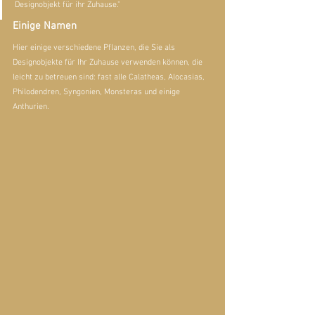
Designobjekt für ihr Zuhause."
Einige Namen
Hier einige verschiedene Pflanzen, die Sie als 
Designobjekte für Ihr Zuhause verwenden können, die 
leicht zu betreuen sind: fast alle Calatheas, Alocasias, 
Philodendren, Syngonien, Monsteras und einige 
Anthurien.