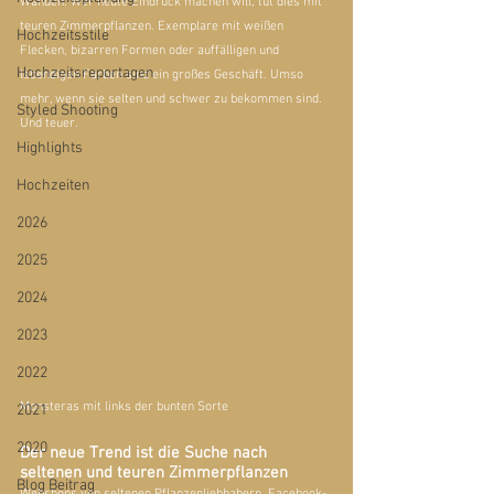
Wänden. Wer heute Eindruck machen will, tut dies mit 
teuren Zimmerpflanzen. Exemplare mit weißen 
Hochzeitsstile
Flecken, bizarren Formen oder auffälligen und 
Hochzeitsreportagen
lebendigen Farben sind ein großes Geschäft. Umso 
mehr, wenn sie selten und schwer zu bekommen sind. 
Styled Shooting
Und teuer.
Highlights
Hochzeiten
2026
2025
2024
2023
2022
Monsteras mit links der bunten Sorte
2021
2020
Der neue Trend ist die Suche nach 
seltenen und teuren Zimmerpflanzen
Blog Beitrag
Webshops von seltenen Pflanzenliebhabern, Facebook-