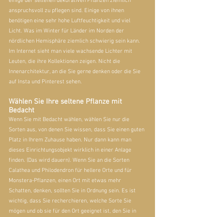
einige der seltenen dekorativen Pflanzen ziemlich 
anspruchsvoll zu pflegen sind. Einige von ihnen 
benötigen eine sehr hohe Luftfeuchtigkeit und viel 
Licht. Was im Winter für Länder im Norden der 
nördlichen Hemisphäre ziemlich schwierig sein kann. 
Im Internet sieht man viele wachsende Lichter mit 
Leuten, die ihre Kollektionen zeigen. Nicht die 
Innenarchitektur, an die Sie gerne denken oder die Sie 
auf Insta und Pinterest sehen.
Wählen Sie Ihre seltene Pflanze mit 
Bedacht
Wenn Sie mit Bedacht wählen, wählen Sie nur die 
Sorten aus, von denen Sie wissen, dass Sie einen guten 
Platz in Ihrem Zuhause haben. Nur dann kann man 
dieses Einrichtungsobjekt wirklich in einer Anlage 
finden. (Das wird dauern). Wenn Sie an die Sorten 
Calathea und Philodendron für hellere Orte und für 
Monstera-Pflanzen, einen Ort mit etwas mehr 
Schatten, denken, sollten Sie in Ordnung sein. Es ist 
wichtig, dass Sie recherchieren, welche Sorte Sie 
mögen und ob sie für den Ort geeignet ist, den Sie in 