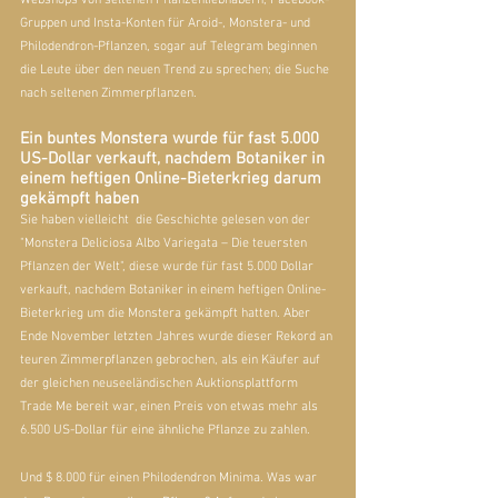
Gruppen und Insta-Konten für Aroid-, Monstera- und 
Philodendron-Pflanzen, sogar auf Telegram beginnen 
die Leute über den neuen Trend zu sprechen; die Suche 
nach seltenen Zimmerpflanzen.
Ein buntes Monstera wurde für fast 5.000 
US-Dollar verkauft, nachdem Botaniker in 
einem heftigen Online-Bieterkrieg darum 
gekämpft haben
Sie haben vielleicht  die Geschichte gelesen von der 
"Monstera Deliciosa Albo Variegata – Die teuersten 
Pflanzen der Welt"
, diese wurde für fast 5.000 Dollar 
verkauft, nachdem Botaniker in einem heftigen Online-
Bieterkrieg um die Monstera gekämpft hatten. Aber 
Ende November letzten Jahres wurde dieser Rekord an 
teuren Zimmerpflanzen gebrochen, als ein Käufer auf 
der gleichen neuseeländischen Auktionsplattform 
Trade Me bereit war, einen Preis von etwas mehr als 
6.500 US-Dollar für eine ähnliche Pflanze zu zahlen.
Und $ 8.000 für einen Philodendron Minima. Was war 