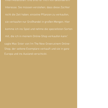
ihnen Mutationen. Und sind für mich von besonderem 
Interesse. Sie müssen verstehen, dass diese Züchter 
nicht die Zeit haben, einzelne Pflanzen zu verkaufen, 
sie verkaufen nur Großhandel in großen Mengen. Hier 
komme ich ins Spiel und nehme die speziellsten Sorten 
mit, die ich in meinem Online-Shop verkaufen kann."
sagte 
Max Snier
 von 
I'm The New Green,
einem Online-
Shop, der seltene Exemplare verkauft und sie in ganz 
Europa und ins Ausland verschickt.