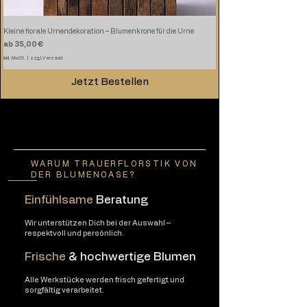
Kleine florale Urnendekoration – Blumenkrone für die Urne
Sale-Preis
ab
35,00 €
inkl. MwSt.
|
zzgl.Versand
Jetzt Bestellen
WARUM TRAUERFLORSTIK VON
DER BLUMENOASE?
Einfühlsame
Beratung
Wir unterstützen Dich bei der Auswahl –
respektvoll und persönlich.
Frische
& hochwertige Blumen
Alle Werkstücke werden frisch gefertigt und
sorgfältig verarbeitet.