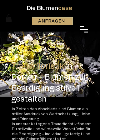
Die Blumen
oase
ANFRAGEN
Trauerfloristik
in
Dorfen – Blumen zur
Beerdigung stilvoll
gestalten
In Zeiten des Abschieds sind Blumen ein
stiller Ausdruck von Wertschätzung, Liebe
und Erinnerung.
In unserer Kategorie Trauerfloristik findest
Du stilvolle und würdevolle Werkstücke für
die Beerdigung – individuell gefertigt und
mit viel Feingefühl gestaltet.