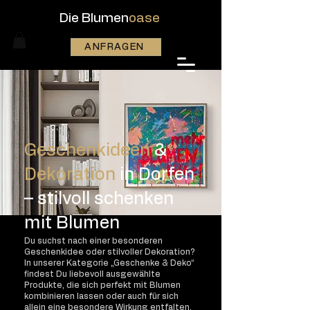
Die Blumen
oase
ANFRAGEN
Geschenkideen
&
Dekoration
in Dorfen
– stilvoll schenken
mit Blumen
Du suchst nach einer besonderen
Geschenkidee oder stilvoller Dekoration?
In unserer Kategorie „Geschenke & Deko“
findest Du liebevoll ausgewählte
Produkte, die sich perfekt mit Blumen
kombinieren lassen oder auch für sich
allein eine besondere Wirkung entfalten.