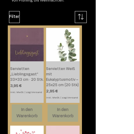
von Frühling bis Weihnachten.
Filter
Servietten
Servietten Weiß
„Lieblingsgast“
mit
33×33 cm · 20 Stk.
Eukalyptusmotiv –
25x25 cm (20 Stk)
Preis
3,95 €
Preis
2,95 €
inkl. MwSt.
|
zzgl.Versand
inkl. MwSt.
|
zzgl.Versand
In den
In den
Warenkorb
Warenkorb