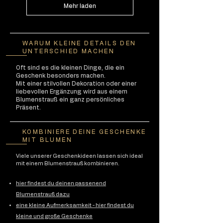
Mehr laden
WARUM KLEINE DETAILS DEN
UNTERSCHIED MACHEN
Oft sind es die kleinen Dinge, die ein
Geschenk besonders machen.
Mit einer stilvollen Dekoration oder einer
liebevollen Ergänzung wird aus einem
Blumenstrauß ein ganz persönliches
Präsent.
KOMBINIERE DEINE GESCHENKE
MIT BLUMEN
Viele unserer Geschenkideen lassen sich ideal
mit einem Blumenstrauß kombinieren.
hier findest du deinen passenend
Blumenstrauß dazu
eine kleine Aufmerksamkeit - hier findest du
kleine und große Geschenke