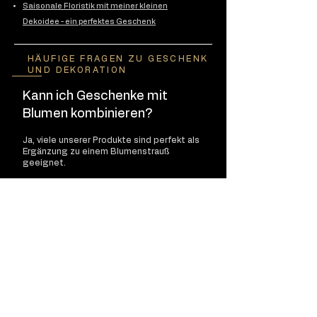
Saisonale Floristik mit meiner kleinen
Dekoidee - ein perfektes Geschenk
HÄUFIGE FRAGEN ZU GESCHENK
UND DEKORATION
Kann ich Geschenke mit
Blumen kombinieren?
Ja, viele unserer Produkte sind perfekt als
Ergänzung zu einem Blumenstrauß
geeignet.
Gibt es saisonale
Geschenkideen?
Ja, wir bieten regelmäßig wechselnde
Geschenkideen passend zur jeweiligen
Jahreszeit an.
Kann ich die Produkte online