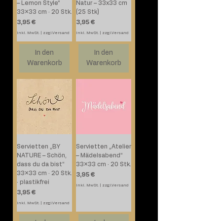
– Lemon Style“
Natur – 33x33 cm
33×33 cm · 20 Stk.
(25 Stk)
Preis
Preis
3,95 €
3,95 €
inkl. MwSt.
|
zzgl.Versand
inkl. MwSt.
|
zzgl.Versand
In den
In den
Warenkorb
Warenkorb
Servietten „BY
Servietten „Atelier
NATURE – Schön,
– Mädelsabend“
dass du da bist“
33×33 cm · 20 Stk.
33×33 cm · 20 Stk.
Preis
3,95 €
· plastikfrei
inkl. MwSt.
|
zzgl.Versand
Preis
3,95 €
inkl. MwSt.
|
zzgl.Versand