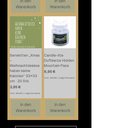
In den
In den
Warenkorb
Warenkorb
Servietten „Xmas
Candle-lite
–
Duftkerze Hidden
Weihnachtskekse
Mountain Pass
haben keine
Preis
6,95 €
Kalorien“ 33×33
inkl. MwSt.
|
zzgl.Versand
cm · 20 Stk.
Preis
3,95 €
inkl. MwSt.
|
zzgl.Versand
In den
In den
Warenkorb
Warenkorb