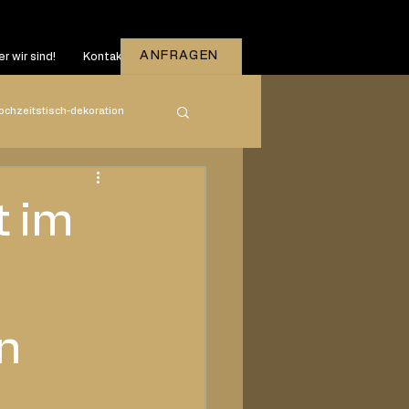
ANFRAGEN
r wir sind!
Kontakt
ochzeitstisch-dekoration
zeiten
2026
t im
n