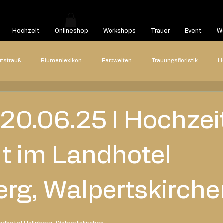
Hochzeit
Onlineshop
Workshops
Trauer
Event
We
utstrauß
Blumenlexikon
Farbwelten
Trauungsfloristik
H
Hochzeitsreportagen
Styled Shooting
Highlights
Hoch
 20.06.25 I Hochzei
22
2021
2020
Blog Beitrag
lt im Landhotel
erg, Walpertskirche
ndhotel Hallnberg, Walpertskirchen