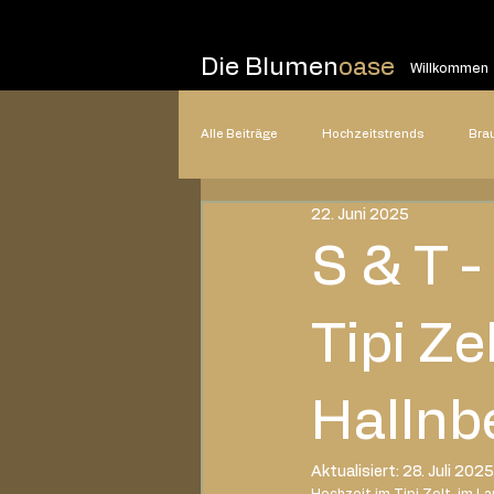
Die Blumen
oase
Willkommen
Alle Beiträge
Hochzeitstrends
Bra
22. Juni 2025
Hochzeitsplanung
Hochzeitsstile
S & T -
2025
2024
2023
20
Tipi Ze
Hallnb
Aktualisiert:
28. Juli 2025
Hochzeit im Tipi Zelt  im 
La