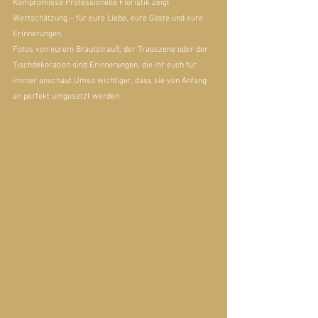
Kompromisse.Professionelle Floristik zeigt 
Wertschätzung – für eure Liebe, eure Gäste und eure 
Erinnerungen.
Fotos von eurem Brautstrauß, der Trauszene oder der 
Tischdekoration sind Erinnerungen, die ihr euch für 
immer anschaut.Umso wichtiger, dass sie von Anfang 
an perfekt umgesetzt werden.