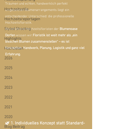
Träumen und echten, handwerklich perfekt 
Hochzeitsstile
umgesetzten Blumenarrangements liegt ein 
entscheidender Unterschied: die professionelle 
Hochzeitsreportagen
Hochzeitsfloristik.
Styled Shooting
Als erfahrene Hochzeitsfloristen der 
Blumenoase 
Dorfen
 wissen wir:
Floristik ist weit mehr als „ein 
Highlights
bisschen Blumen zusammenstellen“ – es ist 
Hochzeiten
Konzeption, Handwerk, Planung, Logistik und ganz viel 
Erfahrung.
2026
2025
2024
2023
2022
2021
2020
🌿 1. Individuelles Konzept statt Standard-
Blog Beitrag