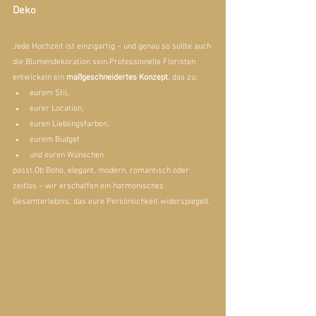
Deko
Jede Hochzeit ist einzigartig – und genau so sollte auch 
die Blumendekoration sein.Professionelle Floristen 
entwickeln ein 
maßgeschneidertes Konzept
, das zu:
eurem Stil,
eurer Location,
euren Lieblingsfarben,
eurem Budget
und euren Wünschen
passt.Ob Boho, elegant, modern, romantisch oder 
zeitlos – wir erschaffen ein harmonisches 
Gesamterlebnis, das eure Persönlichkeit widerspiegelt.