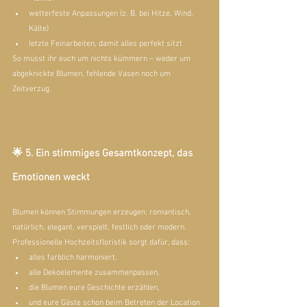
wetterfeste Anpassungen (z. B. bei Hitze, Wind, 
Kälte)
letzte Feinarbeiten, damit alles perfekt sitzt
So müsst ihr euch um nichts kümmern – weder um 
abgeknickte Blumen, fehlende Vasen noch um 
Zeitverzug.
🌟 5. Ein stimmiges Gesamtkonzept, das 
Emotionen weckt
Blumen können Stimmungen erzeugen: romantisch, 
natürlich, elegant, verspielt, festlich oder modern.
Professionelle Hochzeitsfloristik sorgt dafür, dass:
alles farblich harmoniert,
alle Dekoelemente zusammenpassen,
die Blumen eure Geschichte erzählen,
und eure Gäste schon beim Betreten der Location 