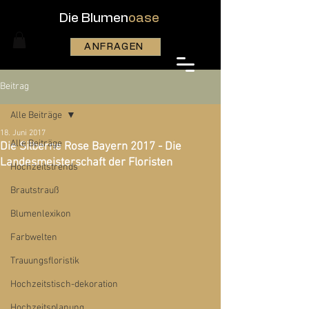
Die Blumen
oase
ANFRAGEN
Beitrag
Alle Beiträge
18. Juni 2017
Alle Beiträge
Die Silberne Rose Bayern 2017 - Die
Landesmeisterschaft der Floristen
Hochzeitstrends
Brautstrauß
Blumenlexikon
Farbwelten
Trauungsfloristik
Hochzeitstisch-dekoration
Hochzeitsplanung