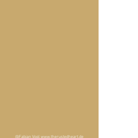
@Fabian Vogl www.therustedheart.de