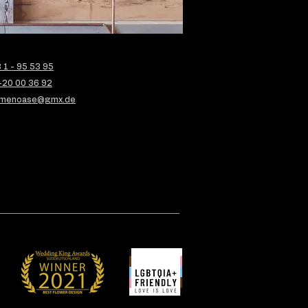
1 - 95 53 95
-20 00 36 92
menoase@gmx.de