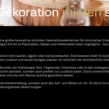
 Dekoration
mieten
s
eine große Auswahl an stilvollen Dekorationselementen für Hochzeiten, Ev
n bis hin zu Platztellern, Säulen und individuellen Deko-Highlights – bei u
ration nicht kaufen, lagern oder weiterverkaufen. Stattdessen stellt ihr eu
rer Location und eurem Budget passen. So entsteht ein durchdachtes Ges
ünchen, am Starnberger See, Tegernsee, Chiemsee oder in den umliegend
 schön aussieht, sondern auch perfekt zur Location passt. Durch unsere Erfah
en und wie sich Räume optimal gestalten lassen.
die Bereitstellung, sondern auch den Auf- und Abbau vor Ort. So könnt ihr 
 reibungslosen Ablauf sorgen.