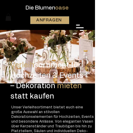
Die Blumen
oase
ANFRAGEN
Verleih
sortiment für
Hochzeiten & Events
– Dekoration
mieten
statt kaufen
Unser Verleihsortiment bietet euch eine
große Auswahl an stilvollen
Dekorationselementen für Hochzeiten, Events
und besondere Anlässe. Von eleganten Vasen
über Kerzenständer und Traubögen bis hin zu
Platztellern, Säulen und individuellen Deko-