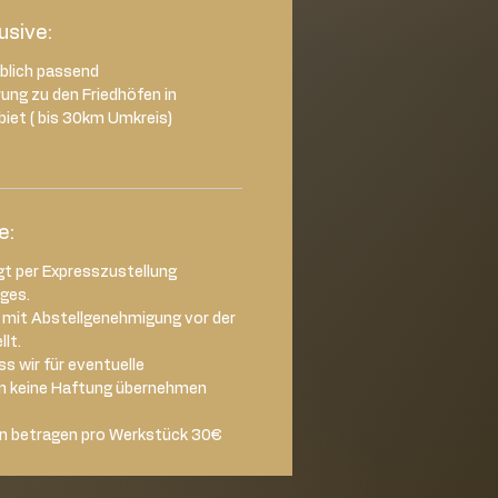
lusive:
rblich passend
rung zu den Friedhöfen in
iet ( bis 30km Umkreis)
e:
gt per Expresszustellung
ages.
d mit Abstellgenehmigung vor der
lt.
s wir für eventuelle
n keine Haftung übernehmen
n betragen pro Werkstück 30€