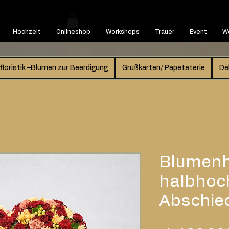
Hochzeit
Onlineshop
Workshops
Trauer
Event
We
floristik –Blumen zur Beerdigung
Grußkarten/ Papeteterie
De
Blumenhe
halbhoch
Abschied