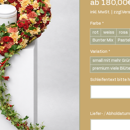
ab
180,00
inkl. MwSt.
|
zzgl.Ver
Farbe
*
rot
weiss
rosa
Bunter Mix
Paste
Variation
*
small mit mehr Grü
premium viele Blüt
Schleifentext bitte h
Liefer- / Abholdatum 