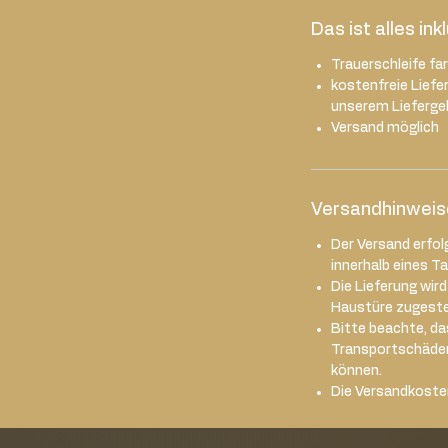
Das ist alles ink
Trauerschleife fa
kostenfreie Liefe
unserem Liefergeb
Versand möglich
Versandhinweis
Der Versand erfol
innerhalb eines T
Die Lieferung wir
Haustüre zugestel
Bitte beachte, das
Transportschäde
können.
Die Versandkoste