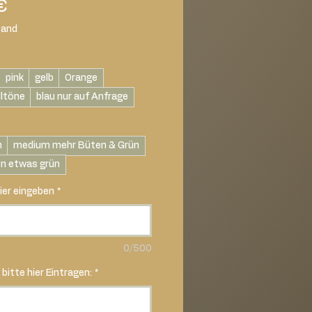
Sale-
€
Preis
sand
pink
gelb
Orange
lltöne
blau nur auf Anfrage
n
medium mehr Büten & Grün
en etwas grün
ier eingeben
*
0/500
bitte hier Eintragen:
*