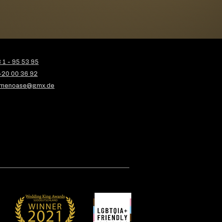
1 - 95 53 95
-20 00 36 92
menoase@gmx.de