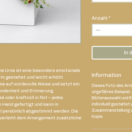
Anzahl
*
In 
ie Urne ist eine besonders emotionale
Information
m gestaltet und leicht erhöht
rne auf würdevolle Weise und setzt ein
Dieses Foto des Arra
undenheit und Erinnerung.
ungefähres Beispiel.
sé oder kraftvoll in Rot – jedes
Blütenauswahl und Ih
n Hand gefertigt und kann in
individuell gestaltet 
Zusammenstellung var
 persönlich abgestimmt werden. Die
Kopie.
 verleiht dem Arrangement zusätzliche