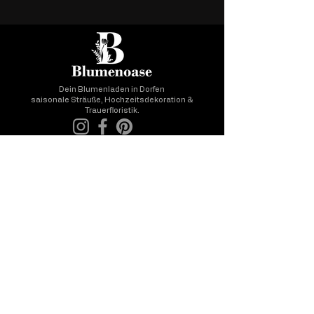
Dein Blumenladen in Dorfen
saisonale Sträuße, Hochzeitsdekoration &
Trauerfloristik.
ÖFFNUNGSZEITEN
Mo - Mi: 09:00 - 16:00
Do & Fr: 09:00 - 18:00
Samstag: 08:00 - 12:00
und nach Vereinbarung
KONTAKT
Telefon : 08 08 1 - 95 53 95
Whats App: 01 51 -20 00 36 92
e-mail: dieblumenoase@gmx.de
LEISTUNGEN