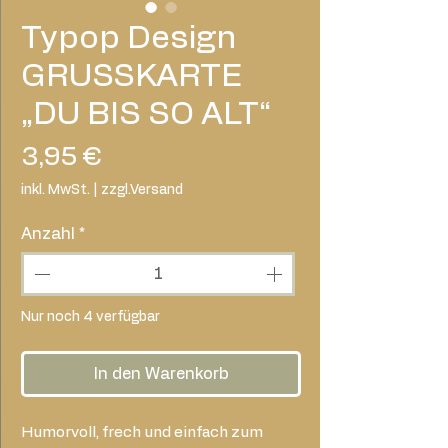
Typop Design
GRUSS­KARTE
„DU BIS SO ALT“
Preis
3,95 €
inkl. MwSt.
|
zzgl.Versand
Anzahl
*
Nur noch 4 verfügbar
In den Warenkorb
Humorvoll, frech und einfach zum