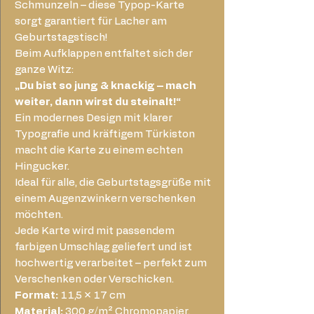
Schmunzeln – diese Typop-Karte
sorgt garantiert für Lacher am
Geburtstagstisch!
Beim Aufklappen entfaltet sich der
ganze Witz:
„Du bist so jung & knackig – mach
weiter, dann wirst du steinalt!“
Ein modernes Design mit klarer
Typografie und kräftigem Türkiston
macht die Karte zu einem echten
Hingucker.
Ideal für alle, die Geburtstagsgrüße mit
einem Augenzwinkern verschenken
möchten.
Jede Karte wird mit passendem
farbigen Umschlag geliefert und ist
hochwertig verarbeitet – perfekt zum
Verschenken oder Verschicken.
Format:
11,5 × 17 cm
Material:
300 g/m² Chromopapier,