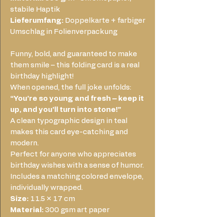
stabile Haptik
Lieferumfang:
Doppelkarte + farbiger
Umschlag in Folienverpackung
Funny, bold, and guaranteed to make
them smile – this folding card is a real
birthday highlight!
When opened, the full joke unfolds:
“You’re so young and fresh – keep it
up, and you’ll turn into stone!”
A clean typographic design in teal
makes this card eye-catching and
modern.
Perfect for anyone who appreciates
birthday wishes with a sense of humor.
Includes a matching colored envelope,
individually wrapped.
Size:
11.5 × 17 cm
Material:
300 gsm art paper