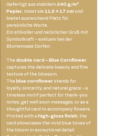
Gefertigt aus stabilem
240 g/m²
Papier
, misst sie
11,5 × 17 cm
und
bietet ausreichend Platz für
persönliche Worte.
Ein stilvoller und natürlicher Gruß mit
Symbolkraft – exklusiv bei der
Blumenoase Dorfen.
The
double card – Blue Cornflower
captures the delicate beauty and fine
texture of the blossom.
The
blue cornflower
stands for
loyalty, sincerity, and natural grace – a
timeless motif perfect for thank-you
notes, get well soon messages, or as a
thoughtful card to accompany flowers.
Printed with a
high-gloss finish
, the
card showcases the vivid blue tones of
the bloom in exceptional detail.