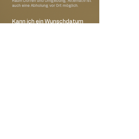
Raum Dorfen und Umgebung. Alternativ ist
auch eine Abholung vor Ort möglich.
Kann ich ein Wunschdatum
auswählen?
Ja, im Bestellprozess kannst Du Deinen
gewünschten Liefer- oder Abholtermin
auswählen.
Kann ich meine Bestellung
mit einer Karte oder einem
Geschenk ergänzen?
Ja, Du kannst Deine Bestellung mit einer
passenden Grußkarte oder weiteren
Geschenkideen erweitern.