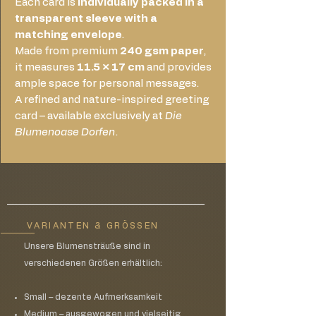
Each card is
individually packed in a
transparent sleeve with a
matching envelope
.
Made from premium
240 gsm paper
,
it measures
11.5 × 17 cm
and provides
ample space for personal messages.
A refined and nature-inspired greeting
card – available exclusively at
Die
Blumenoase Dorfen
.
VARIANTEN & GRÖSSEN
Unsere Blumensträuße sind in
verschiedenen Größen erhältlich:
Small – dezente Aufmerksamkeit
Medium – ausgewogen und vielseitig