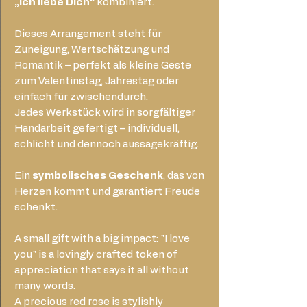
„Ich liebe Dich“
kombiniert.
Dieses Arrangement steht für
Zuneigung, Wertschätzung und
Romantik – perfekt als kleine Geste
zum Valentinstag, Jahrestag oder
einfach für zwischendurch.
Jedes Werkstück wird in sorgfältiger
Handarbeit gefertigt – individuell,
schlicht und dennoch aussagekräftig.
Ein
symbolisches Geschenk
, das von
Herzen kommt und garantiert Freude
schenkt.
A small gift with a big impact: "I love
you" is a lovingly crafted token of
appreciation that says it all without
many words.
A precious red rose is stylishly