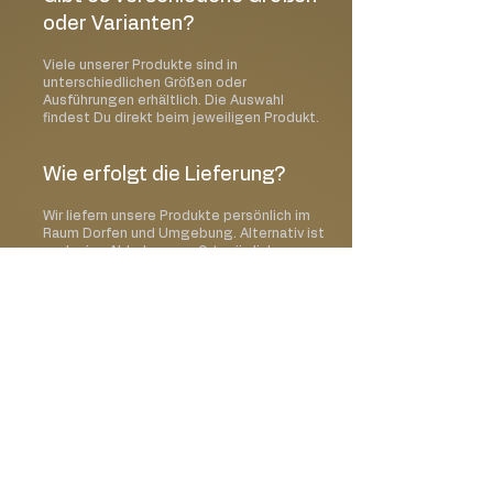
oder Varianten?
Viele unserer Produkte sind in
unterschiedlichen Größen oder
Ausführungen erhältlich. Die Auswahl
findest Du direkt beim jeweiligen Produkt.
Wie erfolgt die Lieferung?
Wir liefern unsere Produkte persönlich im
Raum Dorfen und Umgebung. Alternativ ist
auch eine Abholung vor Ort möglich.
Kann ich ein Wunschdatum
auswählen?
Ja, im Bestellprozess kannst Du Deinen
gewünschten Liefer- oder Abholtermin
auswählen.
Kann ich meine Bestellung