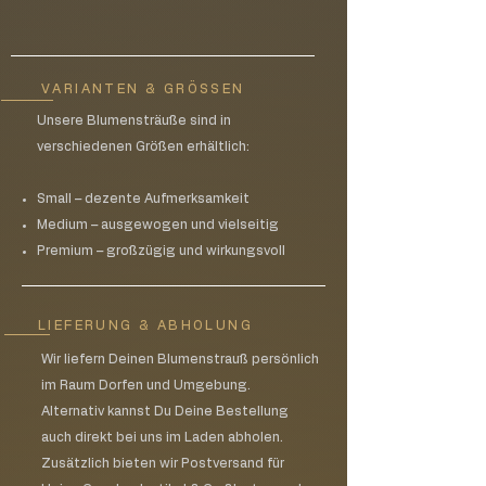
und kann in der Zusammenstellung
7 Tage frische Garantie
variieren. Es entsteht keine 1:1 Kopie.
kostenfreie Lieferung ab 50€
Bestellwert in unserem Liefergebiet
VARIANTEN & GRÖSSEN
Unsere Blumensträuße sind in
verschiedenen Größen erhältlich:
Small – dezente Aufmerksamkeit
Medium – ausgewogen und vielseitig
Premium – großzügig und wirkungsvoll
LIEFERUNG & ABHOLUNG
Wir liefern Deinen Blumenstrauß persönlich
im Raum Dorfen und Umgebung.
Alternativ kannst Du Deine Bestellung
auch direkt bei uns im Laden abholen.
Zusätzlich bieten wir Postversand für