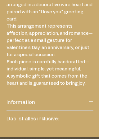
arranged in a decorative wire heart and
paired with an "I love you" greeting
card.
This arrangement represents
affection, appreciation, and romance—
perfect as a small gesture for
Valentine's Day, an anniversary, or just
for a special occasion.
Each piece is carefully handcrafted—
individual, simple, yet meaningful.
A symbolic gift that comes from the
heart and is guaranteed to bring joy.
Information
Dieses Foto des Arrangements dient
Das ist alles inklusive:
lediglich als ungefähres Beispiel. Abhängig
von der aktuellen Blütenauswahl und Ihrem
Frischhaltemittel
Budget wird Ihr Strauß individuell gestaltet
neutraler-weisser Karte