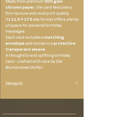
Made from premium
300 gsm
chromo paper
, the card features a
firm texture and vivid print quality.
Its
11.5 × 17.5 cm
format offers plenty
of space for personal birthday
messages.
Each card includes a
matching
envelope
and comes in a
protective
transparent sleeve
.
A thoughtful and uplifting birthday
card – crafted with care by
Die
Blumenoase Dorfen
.
Versand:
wählen Sie bitte im Warenkorb die
Versandkosten von 1,45€