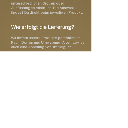
unterschiedlichen Größen oder
Ausführungen erhältlich. Die Auswahl
findest Du direkt beim jeweiligen Produkt.
Wie erfolgt die Lieferung?
Wir liefern unsere Produkte persönlich im
Raum Dorfen und Umgebung. Alternativ ist
auch eine Abholung vor Ort möglich.
Kann ich ein Wunschdatum
auswählen?
Ja, im Bestellprozess kannst Du Deinen
gewünschten Liefer- oder Abholtermin
auswählen.
Kann ich meine Bestellung
mit einer Karte oder einem
Geschenk ergänzen?