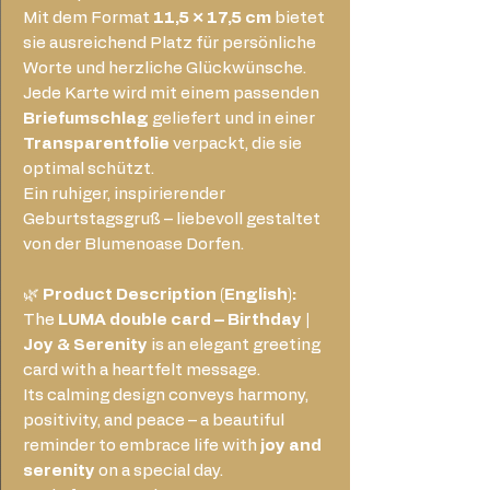
Mit dem Format
11,5 × 17,5 cm
bietet
sie ausreichend Platz für persönliche
Worte und herzliche Glückwünsche.
Jede Karte wird mit einem passenden
Briefumschlag
geliefert und in einer
Transparentfolie
verpackt, die sie
optimal schützt.
Ein ruhiger, inspirierender
Geburtstagsgruß – liebevoll gestaltet
von der Blumenoase Dorfen.
🌿
Product Description (English):
The
LUMA double card – Birthday |
Joy & Serenity
is an elegant greeting
card with a heartfelt message.
Its calming design conveys harmony,
positivity, and peace – a beautiful
reminder to embrace life with
joy and
serenity
on a special day.