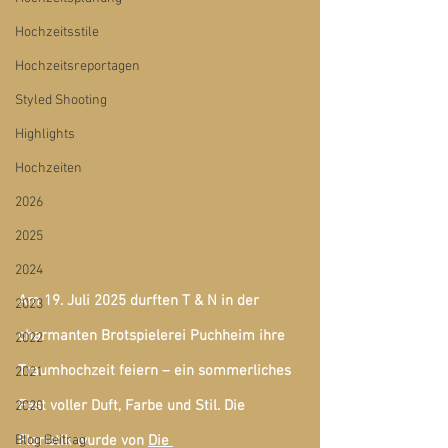
Hochzeitsstile
Hochzeitsreportagen
Styled Shooting
Highlights
Hochzeiten
2026
2025
2024
Am 19. Juli 2025 durften T & N in der 
2023
charmanten Brotspielerei Puchheim ihre 
2022
Traumhochzeit feiern – ein sommerliches 
2021
Fest voller Duft, Farbe und Stil. Die 
2020
Blog Beitrag
Floristik wurde von 
Die 