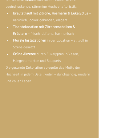
beeindruckende, stimmige Hochzeitsfloristik:
Brautstrauß mit Zitrone, Rosmarin & Eukalyptus
 – 
natürlich, locker gebunden, elegant
Tischdekoration mit Zitronenscheiben & 
Kräutern
 – frisch, duftend, harmonisch
Florale Installationen
 in der Location – stilvoll in 
Szene gesetzt
Grüne Akzente
 durch Eukalyptus in Vasen, 
Hängeelementen und Bouquets
Die gesamte Dekoration spiegelte das Motto der 
Hochzeit in jedem Detail wider – durchgängig, modern 
und voller Leben.