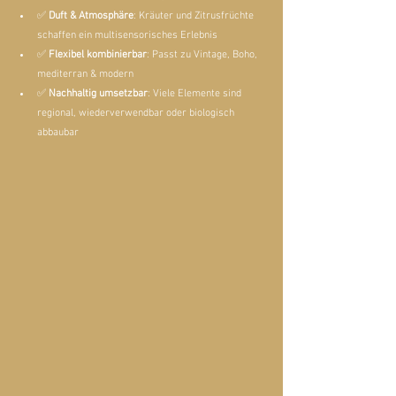
✅ 
Duft & Atmosphäre
: Kräuter und Zitrusfrüchte 
schaffen ein multisensorisches Erlebnis
✅ 
Flexibel kombinierbar
: Passt zu Vintage, Boho, 
mediterran & modern
✅ 
Nachhaltig umsetzbar
: Viele Elemente sind 
regional, wiederverwendbar oder biologisch 
abbaubar