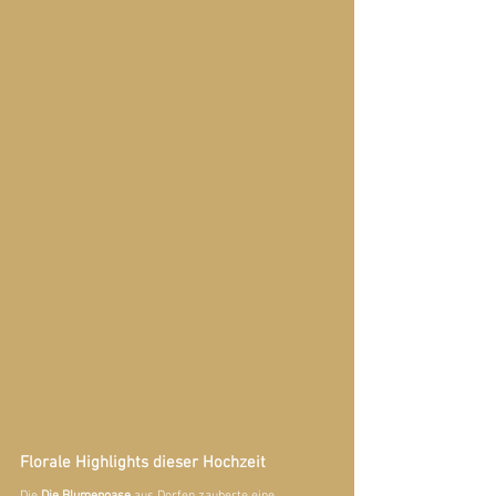
Florale Highlights dieser Hochzeit
Die 
Die Blumenoase
 aus Dorfen zauberte eine 