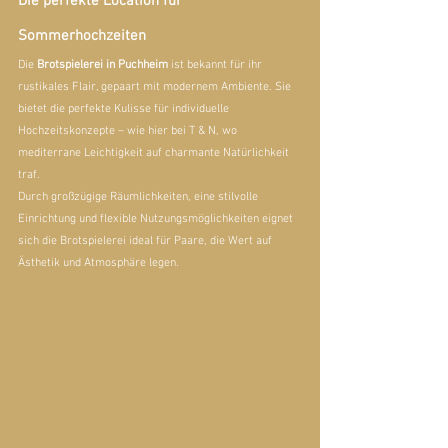
Die perfekte Location für 
Sommerhochzeiten
Die 
Brotspielerei in Puchheim
 ist bekannt für ihr 
rustikales Flair, gepaart mit modernem Ambiente. Sie 
bietet die perfekte Kulisse für individuelle 
Hochzeitskonzepte – wie hier bei T & N, wo 
mediterrane Leichtigkeit auf charmante Natürlichkeit 
traf.
Durch großzügige Räumlichkeiten, eine stilvolle 
Einrichtung und flexible Nutzungsmöglichkeiten eignet 
sich die Brotspielerei ideal für Paare, die Wert auf 
Ästhetik und Atmosphäre legen.