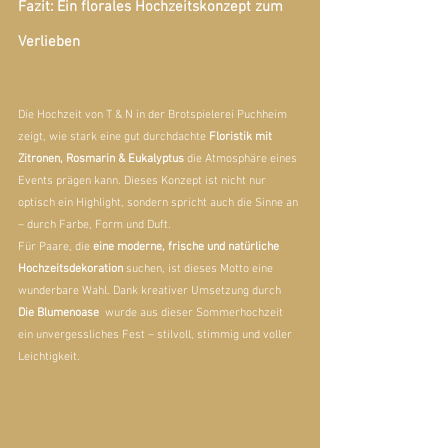
Fazit: Ein florales Hochzeitskonzept zum 
Verlieben
Die Hochzeit von T & N in der Brotspielerei Puchheim 
zeigt, wie stark eine gut durchdachte 
Floristik mit 
Zitronen, Rosmarin & Eukalyptus
 die Atmosphäre eines 
Events prägen kann. Dieses Konzept ist nicht nur 
optisch ein Highlight, sondern spricht auch die Sinne an 
– durch Farbe, Form und Duft.
Für Paare, die 
eine moderne, frische und natürliche 
Hochzeitsdekoration
 suchen, ist dieses Motto eine 
wunderbare Wahl. Dank kreativer Umsetzung durch 
Die Blumenoase 
 wurde aus dieser Sommerhochzeit 
ein unvergessliches Fest – stilvoll, stimmig und voller 
Leichtigkeit.