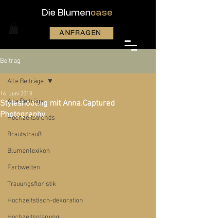
Die Blumen
oase
ANFRAGEN
Beitrag
Alle Beiträge
16. Juni 2018
Alle Beiträge
Styleshooting mit Anna.Captured
Photography
Hochzeitstrends
Brautstrauß
Blumenlexikon
Farbwelten
Trauungsfloristik
Hochzeitstisch-dekoration
Hochzeitsplanung