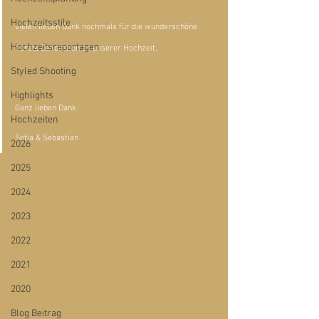
Hochzeitsstile
vielen lieben Dank nochmals für die wunderschöne 
Hochzeitsreportagen
florale Dekoration an unserer Hochzeit.
Styled Shooting
Highlights
Ganz lieben Dank
Hochzeiten
Sofia & Sebastian
2026
2025
2024
2023
2022
2021
2020
Blog Beitrag