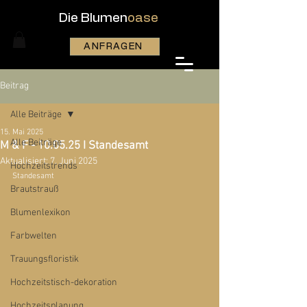
Die Blumen
oase
ANFRAGEN
Beitrag
Alle Beiträge
15. Mai 2025
Alle Beiträge
M & F - 10.05.25 I Standesamt
Aktualisiert:
7. Juni 2025
Hochzeitstrends
Standesamt
Brautstrauß
Blumenlexikon
Farbwelten
Trauungsfloristik
Hochzeitstisch-dekoration
Hochzeitsplanung