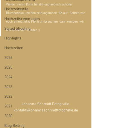
Vielen  vielen Dank für die unglaublich schöne 
Hochzeitsstile
Blumendeko und den reibungslosen  Ablauf. Sollten wir 
Hochzeitsreportagen
noch einmal eine Floristin brauchen, dann melden  wir 
Styled Shooting
uns sicherlich wieder :)
Highlights
Hochzeiten
2026
2025
2024
2023
2022
Johanna Schmidt Fotografie 
2021
kontakt@johannaschmidtfotografie.de
2020
Blog Beitrag